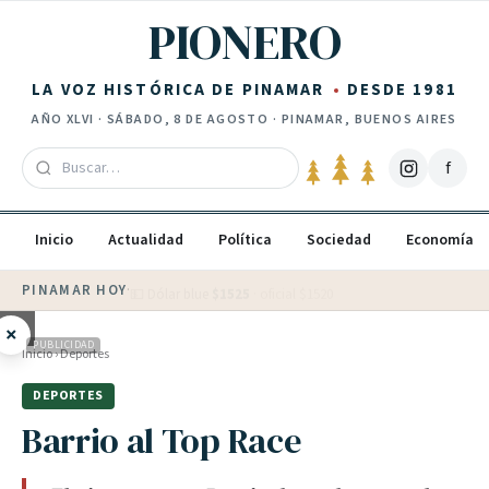
Saltar al contenido
PIONERO
LA VOZ HISTÓRICA DE PINAMAR
DESDE 1981
AÑO
XLVI
·
SÁBADO, 8 DE AGOSTO
· PINAMAR, BUENOS AIRES
f
Inicio
Actualidad
Política
Sociedad
Economía
PINAMAR HOY
·
💵 Dólar blue
$
1525
· oficial $
1520
×
PUBLICIDAD
Inicio
›
Deportes
DEPORTES
Barrio al Top Race