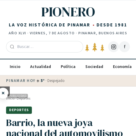
Saltar al contenido
PIONERO
LA VOZ HISTÓRICA DE PINAMAR
DESDE 1981
AÑO
XLVI
·
VIERNES, 7 DE AGOSTO
· PINAMAR, BUENOS AIRES
f
Inicio
Actualidad
Política
Sociedad
Economía
PINAMAR HOY
·
☀️
5
°
·
Despejado
×
PUBLICIDAD
Inicio
›
Deportes
DEPORTES
Barrio, la nueva joya
nacional del automovilismo