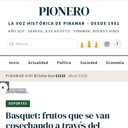
Saltar al contenido
PIONERO
LA VOZ HISTÓRICA DE PINAMAR
DESDE 1981
AÑO
XLVI
·
SÁBADO, 8 DE AGOSTO
· PINAMAR, BUENOS AIRES
f
Inicio
Actualidad
Política
Sociedad
Economía
PINAMAR HOY
·
💵 Dólar blue
$
1525
· oficial $
1520
×
PUBLICIDAD
Inicio
›
Deportes
DEPORTES
Basquet: frutos que se van
cosechando a través del