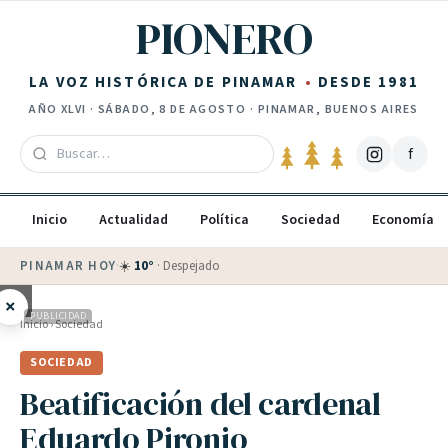
Saltar al contenido
PIONERO
LA VOZ HISTÓRICA DE PINAMAR
DESDE 1981
AÑO
XLVI
·
SÁBADO, 8 DE AGOSTO
· PINAMAR, BUENOS AIRES
f
Inicio
Actualidad
Política
Sociedad
Economía
PINAMAR HOY
·
☀️
10
°
·
Despejado
×
PUBLICIDAD
Inicio
›
Sociedad
SOCIEDAD
Beatificación del cardenal
Eduardo Pironio