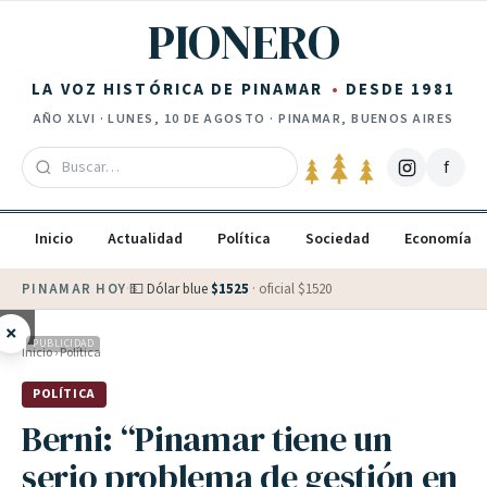
Saltar al contenido
PIONERO
LA VOZ HISTÓRICA DE PINAMAR
DESDE 1981
AÑO
XLVI
·
LUNES, 10 DE AGOSTO
· PINAMAR, BUENOS AIRES
f
Inicio
Actualidad
Política
Sociedad
Economía
PINAMAR HOY
·
💵 Dólar blue
$
1525
· oficial $
1520
×
PUBLICIDAD
Inicio
›
Política
POLÍTICA
Berni: “Pinamar tiene un
serio problema de gestión en