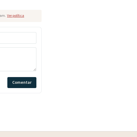
pam.
Ver política
Comentar