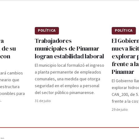
POLÍTICA
POLÍTICA
ra
Trabajadores
El Gobier
 de su
municipales de Pinamar
nueva lici
 con
logran estabilidad laboral
explorar 
frente a l
El municipio local formalizó el ingreso
Pinamar
a planta permanente de empleados
tará cambios
comunales, una medida que otorga
lneario que
El Gobierno lla
seguridad en el empleo a personal
aestructura
explorar hidro
del sector público pinamarense.
ponibles para
CAN_200, de 5
.
31 de julio
frente a la cos
29 de julio