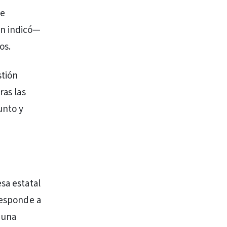
de
ún indicó—
os.
stión
ras las
unto y
sa estatal
responde a
 una