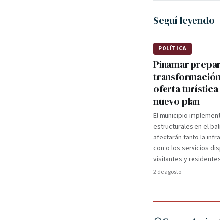
Seguí leyendo
POLÍTICA
Pinamar prepa
transformación
oferta turística
nuevo plan
El municipio implemen
estructurales en el ba
afectarán tanto la infr
como los servicios dis
visitantes y residentes
2 de agosto