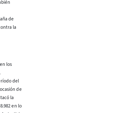
mbién
paña de
ontra la
en los
1
eríodo del
 ocasión de
tacó la
8.982 en lo