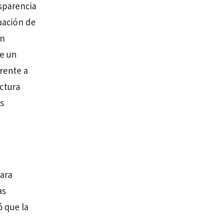
sparencia
tuación de
ón
de un
Frente a
uctura
os
para
as
 que la