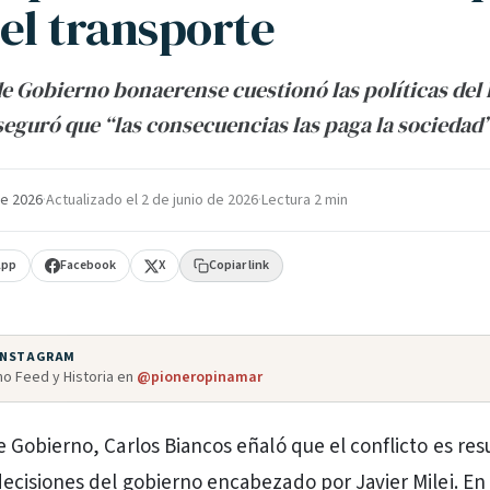
del transporte
de Gobierno bonaerense cuestionó las políticas del 
seguró que “las consecuencias las paga la sociedad”
e 2026
·
Actualizado el
2 de junio de 2026
·
Lectura 2 min
App
Facebook
X
Copiar link
 INSTAGRAM
o Feed y Historia en
@pioneropinamar
e Gobierno, Carlos Biancos eñaló que el conflicto es res
decisiones del gobierno encabezado por Javier Milei. En