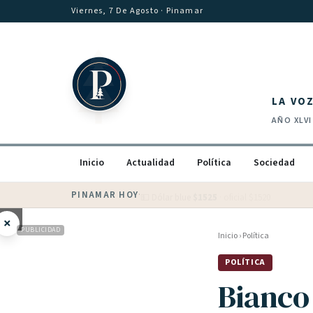
Saltar al contenido
Viernes, 7 De Agosto
· Pinamar
LA VO
AÑO
XLVI
Inicio
Actualidad
Política
Sociedad
PINAMAR HOY
·
💵 Dólar blue
$
1525
· oficial $
1520
×
PUBLICIDAD
Inicio
›
Política
POLÍTICA
Bianco