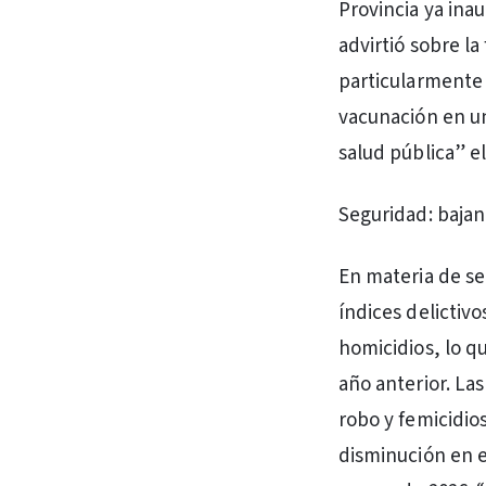
Provincia ya ina
advirtió sobre la
particularmente 
vacunación en u
salud pública” e
Seguridad: bajan
En materia de se
índices delictivo
homicidios, lo q
año anterior. La
robo y femicidio
disminución en e