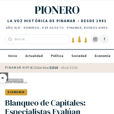
Saltar al contenido
PIONERO
LA VOZ HISTÓRICA DE PINAMAR
DESDE 1981
AÑO
XLVI
·
DOMINGO, 9 DE AGOSTO
· PINAMAR, BUENOS AIRES
f
Inicio
Actualidad
Política
Sociedad
Economía
PINAMAR HOY
·
💵 Dólar blue
$
1525
· oficial $
1520
×
PUBLICIDAD
Inicio
›
Economía
ECONOMÍA
Blanqueo de Capitales:
Especialistas Evalúan