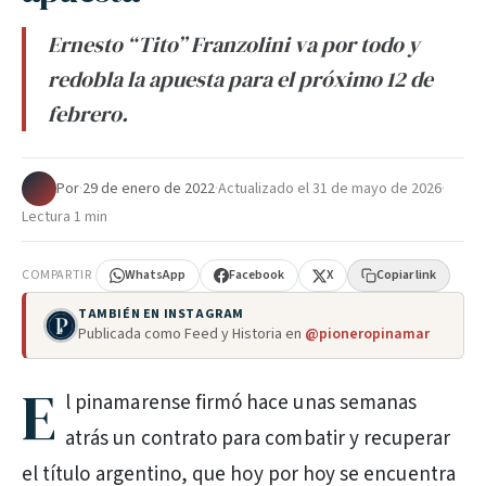
Ernesto “Tito” Franzolini va por todo y
redobla la apuesta para el próximo 12 de
febrero.
Por
·
29 de enero de 2022
·
Actualizado el
31 de mayo de 2026
·
Lectura 1 min
COMPARTIR
WhatsApp
Facebook
X
Copiar link
TAMBIÉN EN INSTAGRAM
Publicada como Feed y Historia en
@pioneropinamar
E
l pinamarense firmó hace unas semanas
atrás un contrato para combatir y recuperar
el título argentino, que hoy por hoy se encuentra