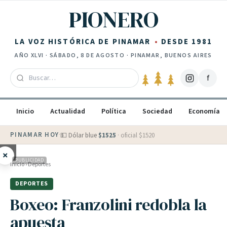
Saltar al contenido
PIONERO
LA VOZ HISTÓRICA DE PINAMAR
DESDE 1981
AÑO
XLVI
·
SÁBADO, 8 DE AGOSTO
· PINAMAR, BUENOS AIRES
f
Inicio
Actualidad
Política
Sociedad
Economía
PINAMAR HOY
·
💵 Dólar blue
$
1525
· oficial $
1520
×
PUBLICIDAD
Inicio
›
Deportes
DEPORTES
Boxeo: Franzolini redobla la
apuesta