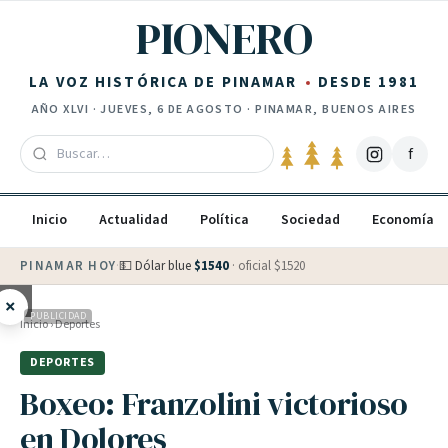
Saltar al contenido
PIONERO
LA VOZ HISTÓRICA DE PINAMAR
DESDE 1981
AÑO
XLVI
·
JUEVES, 6 DE AGOSTO
· PINAMAR, BUENOS AIRES
f
Inicio
Actualidad
Política
Sociedad
Economía
PINAMAR HOY
·
💵 Dólar blue
$
1540
· oficial $
1520
×
PUBLICIDAD
Inicio
›
Deportes
DEPORTES
Boxeo: Franzolini victorioso
en Dolores