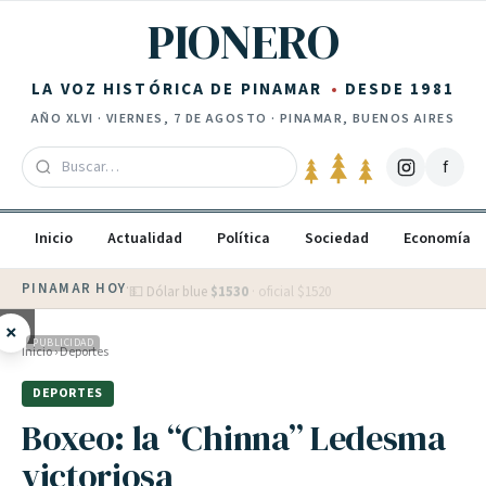
Saltar al contenido
PIONERO
LA VOZ HISTÓRICA DE PINAMAR
DESDE 1981
AÑO
XLVI
·
VIERNES, 7 DE AGOSTO
· PINAMAR, BUENOS AIRES
f
Inicio
Actualidad
Política
Sociedad
Economía
PINAMAR HOY
·
💵 Dólar blue
$
1530
· oficial $
1520
×
PUBLICIDAD
Inicio
›
Deportes
DEPORTES
Boxeo: la “Chinna” Ledesma
victoriosa