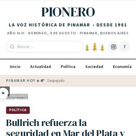
Saltar al contenido
PIONERO
LA VOZ HISTÓRICA DE PINAMAR
DESDE 1981
AÑO
XLVI
·
DOMINGO, 9 DE AGOSTO
· PINAMAR, BUENOS AIRES
f
Inicio
Actualidad
Política
Sociedad
Economía
PINAMAR HOY
·
💵 Dólar blue
$
1525
· oficial $
1520
×
PUBLICIDAD
Inicio
›
Política
POLÍTICA
Bullrich refuerza la
seguridad en Mar del Plata y