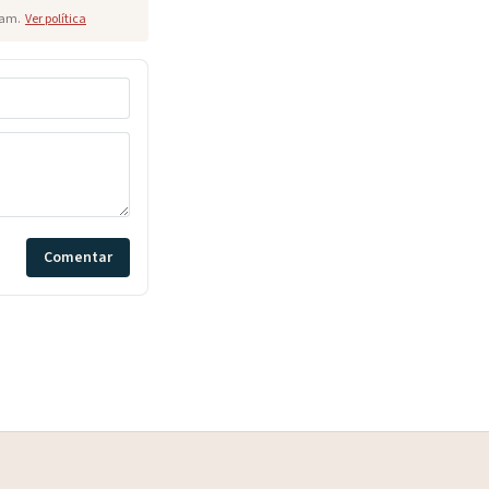
pam.
Ver política
Comentar