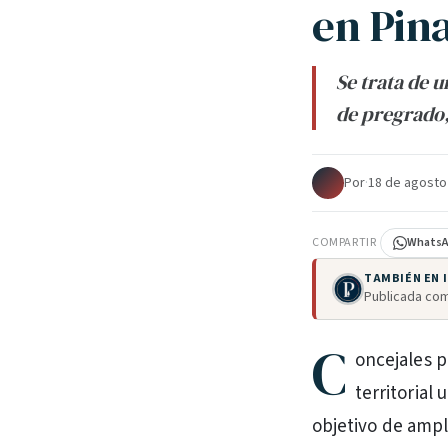
en Pin
Se trata de 
de pregrado,
Por
·
18 de agosto
COMPARTIR
Whats
TAMBIÉN EN
Publicada com
C
oncejales p
territorial
objetivo de ampli