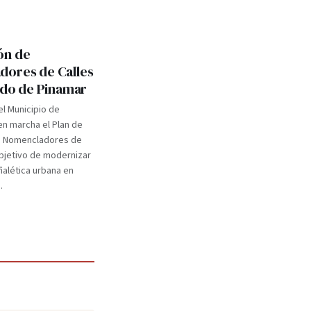
ón de
ores de Calles
tido de Pinamar
el Municipio de
n marcha el Plan de
e Nomencladores de
objetivo de modernizar
eñalética urbana en
.