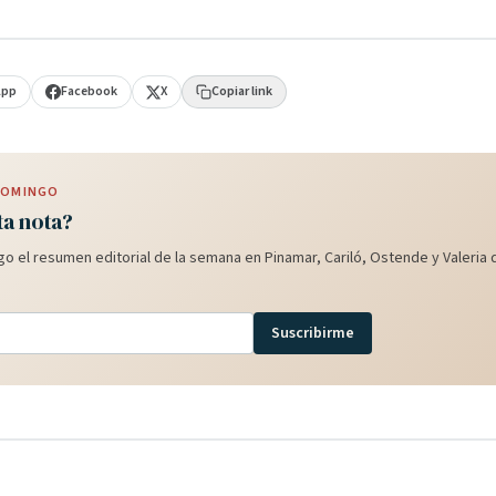
App
Facebook
X
Copiar link
 DOMINGO
ta nota?
o el resumen editorial de la semana en Pinamar, Cariló, Ostende y Valeria d
Suscribirme