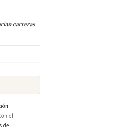
arían carreras
ción
con el
s de