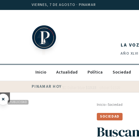
Saltar al contenido
VIERNES, 7 DE AGOSTO
· PINAMAR
LA VO
AÑO
XLVI
Inicio
Actualidad
Política
Sociedad
PINAMAR HOY
·
💵 Dólar blue
$
1525
· oficial $
1520
×
PUBLICIDAD
Inicio
›
Sociedad
SOCIEDAD
Buscan