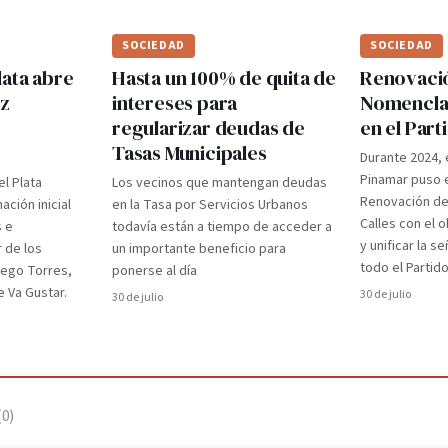
SOCIEDAD
SOCIEDAD
lata abre
Hasta un 100% de quita de
Renovaci
ez
intereses para
Nomenclad
regularizar deudas de
en el Par
Tasas Municipales
Durante 2024, 
Pinamar puso e
el Plata
Los vecinos que mantengan deudas
Renovación d
ción inicial
en la Tasa por Servicios Urbanos
Calles con el 
s e
todavía están a tiempo de acceder a
y unificar la s
r de los
un importante beneficio para
todo el Partido
iego Torres,
ponerse al día
 Va Gustar.
30 de julio
30 de julio
(
0
)