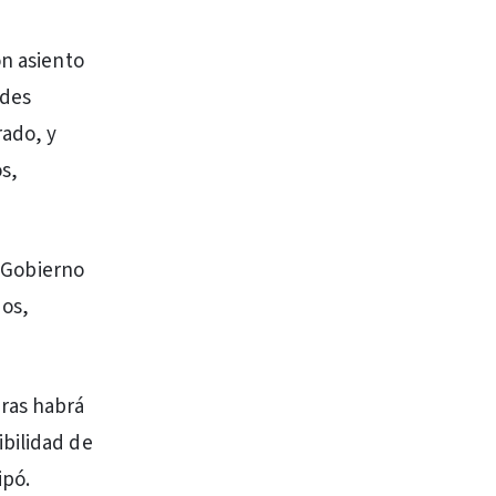
on asiento
ades
rado, y
s,
n Gobierno
dos,
eras habrá
ibilidad de
ipó.