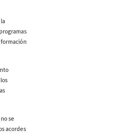
la
s programas
e formación
onto
los
as
 no se
os acordes