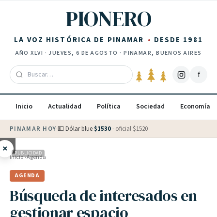
Saltar al contenido
PIONERO
LA VOZ HISTÓRICA DE PINAMAR
DESDE 1981
AÑO
XLVI
·
JUEVES, 6 DE AGOSTO
· PINAMAR, BUENOS AIRES
f
Inicio
Actualidad
Política
Sociedad
Economía
PINAMAR HOY
·
💵 Dólar blue
$
1530
· oficial $
1520
×
PUBLICIDAD
Inicio
›
Agenda
AGENDA
Búsqueda de interesados en
gestionar espacio