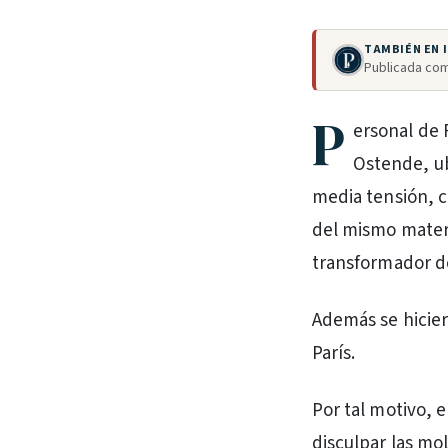
TAMBIÉN EN
Publicada com
P
ersonal de 
Ostende, ub
media tensión, c
del mismo materi
transformador de
Además se hicier
París.
Por tal motivo, 
disculpar las mo