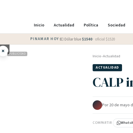
Inicio
Actualidad
Política
Sociedad
PINAMAR HOY
·
💵 Dólar blue
$
1540
· oficial $
1520
×
PUBLICIDAD
Inicio
›
Actualidad
ACTUALIDAD
CALP i
Por
·
20 de mayo d
COMPARTIR
Whats