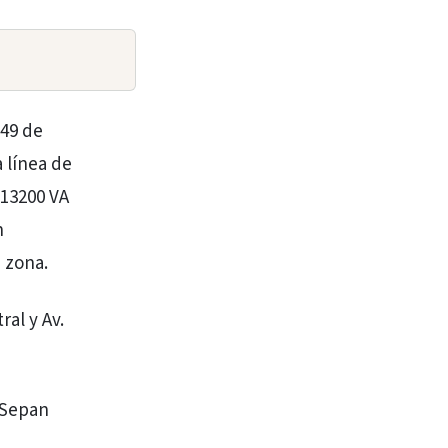
 49 de
 línea de
 13200 VA
n
a zona.
al y Av.
. Sepan