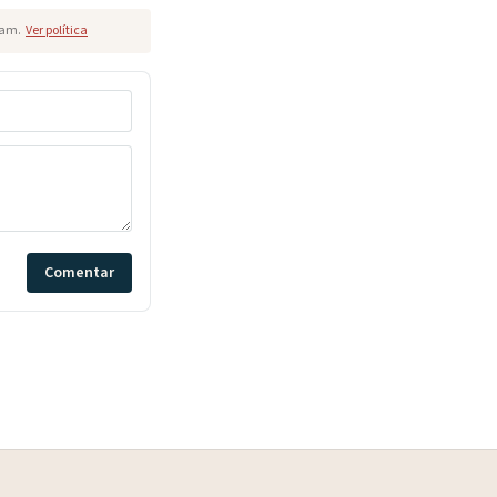
pam.
Ver política
Comentar