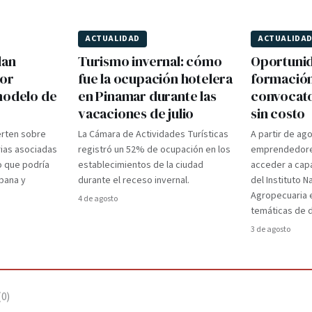
ACTUALIDAD
ACTUALIDA
lan
Turismo invernal: cómo
Oportuni
por
fue la ocupación hotelera
formación
modelo de
en Pinamar durante las
convocato
vacaciones de julio
sin costo
erten sobre
La Cámara de Actividades Turísticas
A partir de ag
rias asociadas
registró un 52% de ocupación en los
emprendedore
o que podría
establecimientos de la ciudad
acceder a capa
rbana y
durante el receso invernal.
del Instituto 
Agropecuaria 
4 de agosto
temáticas de d
3 de agosto
(
0
)