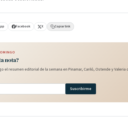
App
Facebook
X
Copiar link
 DOMINGO
ta nota?
o el resumen editorial de la semana en Pinamar, Cariló, Ostende y Valeria d
Suscribirme