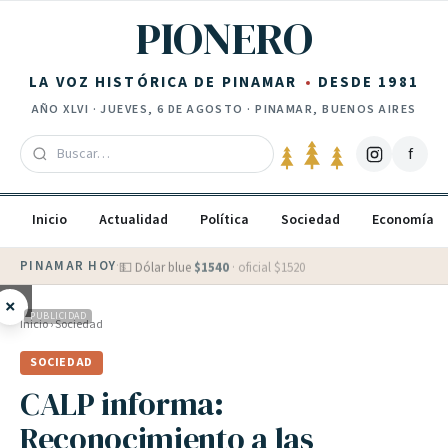
Saltar al contenido
PIONERO
LA VOZ HISTÓRICA DE PINAMAR
DESDE 1981
AÑO
XLVI
·
JUEVES, 6 DE AGOSTO
· PINAMAR, BUENOS AIRES
f
Inicio
Actualidad
Política
Sociedad
Economía
PINAMAR HOY
·
💵 Dólar blue
$
1540
· oficial $
1520
×
PUBLICIDAD
Inicio
›
Sociedad
SOCIEDAD
CALP informa:
Reconocimiento a las