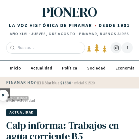
Saltar al contenido
PIONERO
LA VOZ HISTÓRICA DE PINAMAR
DESDE 1981
AÑO
XLVI
·
JUEVES, 6 DE AGOSTO
· PINAMAR, BUENOS AIRES
f
Inicio
Actualidad
Política
Sociedad
Economía
PINAMAR HOY
·
💵 Dólar blue
$
1530
· oficial $
1520
×
PUBLICIDAD
Inicio
›
Actualidad
ACTUALIDAD
Calp informa: Trabajos en
agua corriente B5