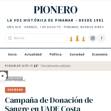
Saltar al contenido
PIONERO
LA VOZ HISTÓRICA DE PINAMAR
DESDE 1981
AÑO
XLVI
·
VIERNES, 7 DE AGOSTO
· PINAMAR, BUENOS AIRES
f
Inicio
Actualidad
Política
Sociedad
Economía
PINAMAR HOY
·
⛅
12
°
·
Parcialmente nublado
×
PUBLICIDAD
Inicio
›
Sociedad
SOCIEDAD
Campaña de Donación de
Sangre en UADE Costa