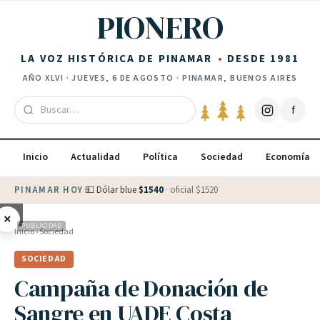
Saltar al contenido
PIONERO
LA VOZ HISTÓRICA DE PINAMAR
DESDE 1981
AÑO
XLVI
·
JUEVES, 6 DE AGOSTO
· PINAMAR, BUENOS AIRES
f
Inicio
Actualidad
Política
Sociedad
Economía
PINAMAR HOY
·
💵 Dólar blue
$
1540
· oficial $
1520
×
PUBLICIDAD
Inicio
›
Sociedad
SOCIEDAD
Campaña de Donación de
Sangre en UADE Costa