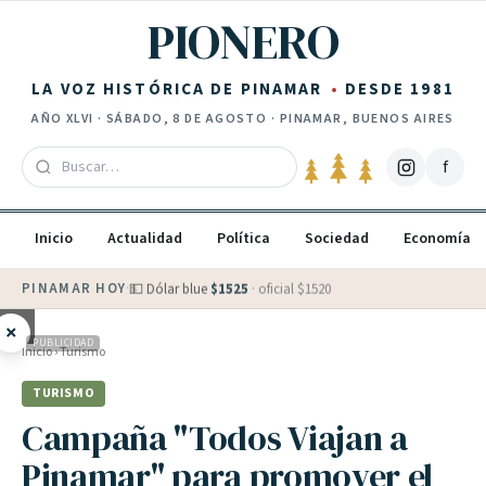
Saltar al contenido
PIONERO
LA VOZ HISTÓRICA DE PINAMAR
DESDE 1981
AÑO
XLVI
·
SÁBADO, 8 DE AGOSTO
· PINAMAR, BUENOS AIRES
f
Inicio
Actualidad
Política
Sociedad
Economía
PINAMAR HOY
·
💵 Dólar blue
$
1525
· oficial $
1520
×
PUBLICIDAD
Inicio
›
Turismo
TURISMO
Campaña "Todos Viajan a
Pinamar" para promover el