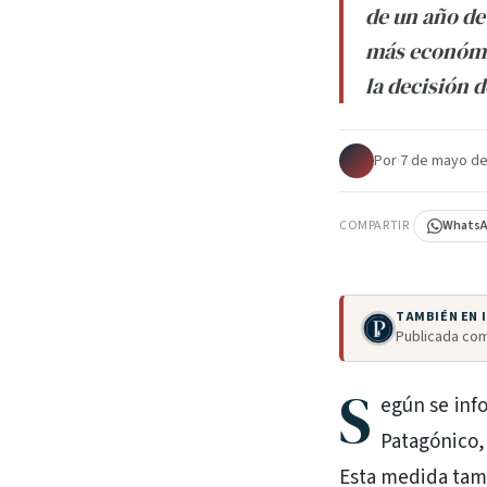
de un año de
más económic
la decisión 
Por
·
7 de mayo de
COMPARTIR
Whats
TAMBIÉN EN
Publicada com
S
egún se info
Patagónico,
Esta medida tamb