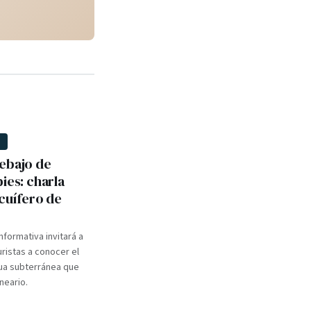
D
ebajo de
ies: charla
acuífero de
nformativa invitará a
uristas a conocer el
ua subterránea que
neario.