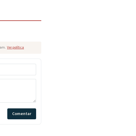
pam.
Ver política
Comentar