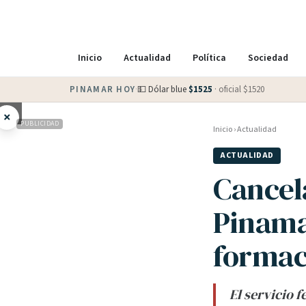
Inicio
Actualidad
Política
Sociedad
PINAMAR HOY
·
💵 Dólar blue
$
1525
· oficial $
1520
×
PUBLICIDAD
Inicio
›
Actualidad
ACTUALIDAD
Cancel
Pinama
formac
El servicio 