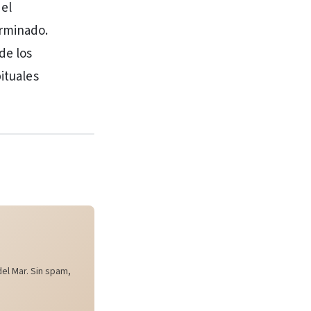
 el
erminado.
de los
ituales
el Mar. Sin spam,