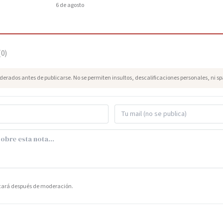
6 de agosto
(
0
)
erados antes de publicarse. No se permiten insultos, descalificaciones personales, ni s
icará después de moderación.