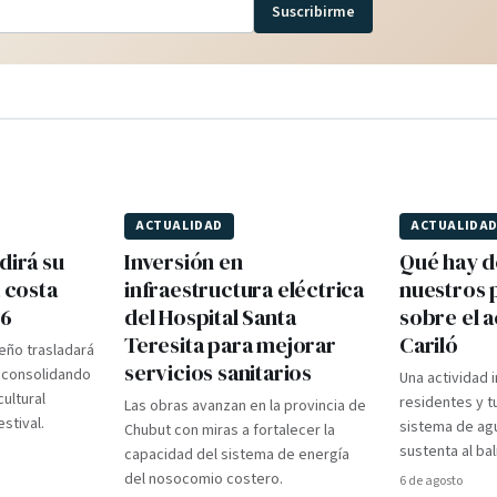
Suscribirme
ACTUALIDAD
ACTUALIDA
dirá su
Inversión en
Qué hay d
a costa
infraestructura eléctrica
nuestros p
26
del Hospital Santa
sobre el 
Teresita para mejorar
Cariló
teño trasladará
servicios sanitarios
, consolidando
Una actividad i
ultural
residentes y t
Las obras avanzan en la provincia de
stival.
sistema de ag
Chubut con miras a fortalecer la
sustenta al bal
capacidad del sistema de energía
del nosocomio costero.
6 de agosto