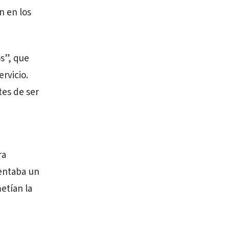
n en los
s”, que
rvicio.
tes de ser
ra
sentaba un
etían la