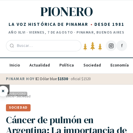
Saltar al contenido
PIONERO
LA VOZ HISTÓRICA DE PINAMAR
DESDE 1981
AÑO
XLVI
·
VIERNES, 7 DE AGOSTO
· PINAMAR, BUENOS AIRES
f
Inicio
Actualidad
Política
Sociedad
Economía
PINAMAR HOY
·
💵 Dólar blue
$
1530
· oficial $
1520
×
PUBLICIDAD
Inicio
›
Sociedad
SOCIEDAD
Cáncer de pulmón en
Argentina: La importancia de