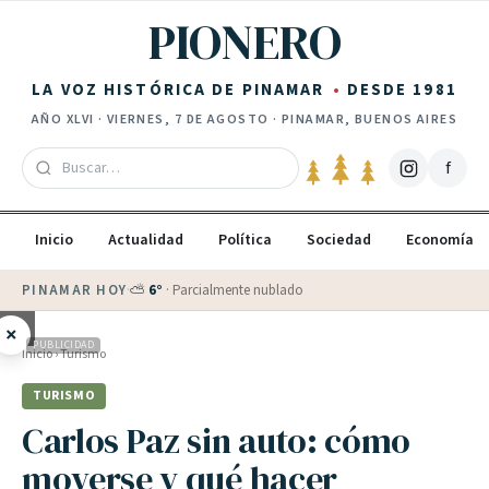
Saltar al contenido
PIONERO
LA VOZ HISTÓRICA DE PINAMAR
DESDE 1981
AÑO
XLVI
·
VIERNES, 7 DE AGOSTO
· PINAMAR, BUENOS AIRES
f
Inicio
Actualidad
Política
Sociedad
Economía
PINAMAR HOY
·
⛅
6
°
·
Parcialmente nublado
×
PUBLICIDAD
Inicio
›
Turismo
TURISMO
Carlos Paz sin auto: cómo
moverse y qué hacer