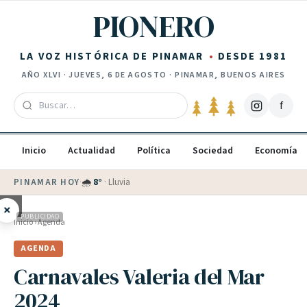
Saltar al contenido
PIONERO
LA VOZ HISTÓRICA DE PINAMAR
DESDE 1981
AÑO
XLVI
·
JUEVES, 6 DE AGOSTO
· PINAMAR, BUENOS AIRES
f
Inicio
Actualidad
Política
Sociedad
Economía
PINAMAR HOY
·
💵 Dólar blue
$
1530
· oficial $
1520
×
PUBLICIDAD
Inicio
›
Agenda
AGENDA
Carnavales Valeria del Mar
2024