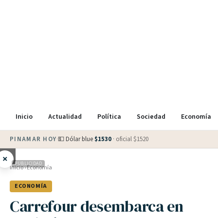
Inicio
Actualidad
Política
Sociedad
Economía
PINAMAR HOY
·
💵 Dólar blue
$
1530
· oficial $
1520
×
PUBLICIDAD
Inicio
›
Economía
ECONOMÍA
Carrefour desembarca en