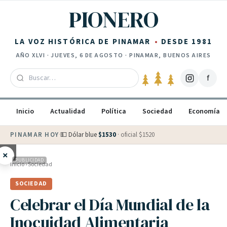
Saltar al contenido
PIONERO
LA VOZ HISTÓRICA DE PINAMAR
DESDE 1981
AÑO
XLVI
·
JUEVES, 6 DE AGOSTO
· PINAMAR, BUENOS AIRES
f
Inicio
Actualidad
Política
Sociedad
Economía
PINAMAR HOY
·
💵 Dólar blue
$
1530
· oficial $
1520
×
PUBLICIDAD
Inicio
›
Sociedad
SOCIEDAD
Celebrar el Día Mundial de la
Inocuidad Alimentaria