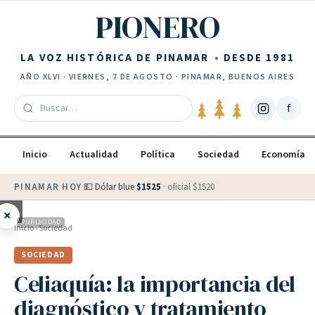
Saltar al contenido
PIONERO
LA VOZ HISTÓRICA DE PINAMAR
DESDE 1981
AÑO
XLVI
·
VIERNES, 7 DE AGOSTO
· PINAMAR, BUENOS AIRES
f
Inicio
Actualidad
Política
Sociedad
Economía
PINAMAR HOY
·
💵 Dólar blue
$
1525
· oficial $
1520
×
PUBLICIDAD
Inicio
›
Sociedad
SOCIEDAD
Celiaquía: la importancia del
diagnóstico y tratamiento