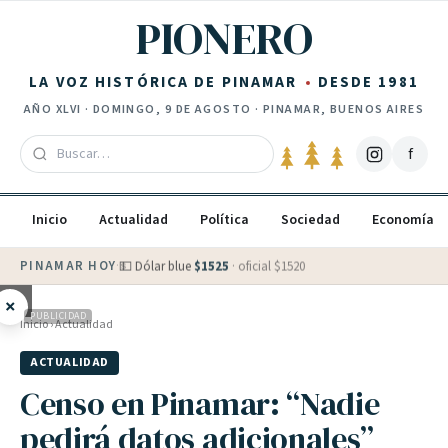
Saltar al contenido
PIONERO
LA VOZ HISTÓRICA DE PINAMAR
DESDE 1981
AÑO
XLVI
·
DOMINGO, 9 DE AGOSTO
· PINAMAR, BUENOS AIRES
f
Inicio
Actualidad
Política
Sociedad
Economía
PINAMAR HOY
·
💵 Dólar blue
$
1525
· oficial $
1520
×
PUBLICIDAD
Inicio
›
Actualidad
ACTUALIDAD
Censo en Pinamar: “Nadie
pedirá datos adicionales”