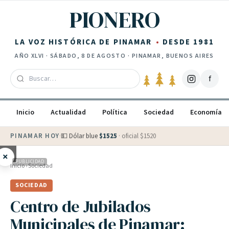
Saltar al contenido
PIONERO
LA VOZ HISTÓRICA DE PINAMAR
DESDE 1981
AÑO
XLVI
·
SÁBADO, 8 DE AGOSTO
· PINAMAR, BUENOS AIRES
f
Inicio
Actualidad
Política
Sociedad
Economía
PINAMAR HOY
·
💵 Dólar blue
$
1525
· oficial $
1520
×
PUBLICIDAD
Inicio
›
Sociedad
SOCIEDAD
Centro de Jubilados
Municipales de Pinamar: