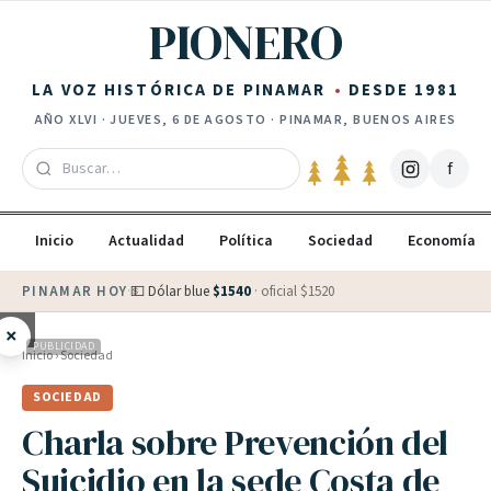
Saltar al contenido
PIONERO
LA VOZ HISTÓRICA DE PINAMAR
DESDE 1981
AÑO
XLVI
·
JUEVES, 6 DE AGOSTO
· PINAMAR, BUENOS AIRES
f
Inicio
Actualidad
Política
Sociedad
Economía
PINAMAR HOY
·
💵 Dólar blue
$
1540
· oficial $
1520
×
PUBLICIDAD
Inicio
›
Sociedad
SOCIEDAD
Charla sobre Prevención del
Suicidio en la sede Costa de