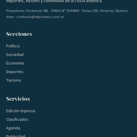
deportes, turismo y comunidad de la costa atlántica.
Propietario: Postamar SRL · DNDA Nº 5344866 · Eneas 200, Pinamar, Buenos
Aires · contacto@elpionero.com.ar
Secciones
Política
Sociedad
Economía
Deportes
Turismo
Servicios
Edición impresa
Clasificados
Agenda
Publicidad