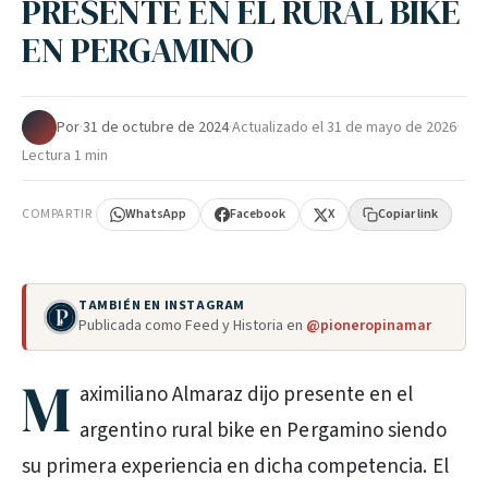
PRESENTE EN EL RURAL BIKE
EN PERGAMINO
Por
·
31 de octubre de 2024
·
Actualizado el
31 de mayo de 2026
·
Lectura 1 min
COMPARTIR
WhatsApp
Facebook
X
Copiar link
TAMBIÉN EN INSTAGRAM
Publicada como Feed y Historia en
@pioneropinamar
M
aximiliano Almaraz dijo presente en el
argentino rural bike en Pergamino siendo
su primera experiencia en dicha competencia. El