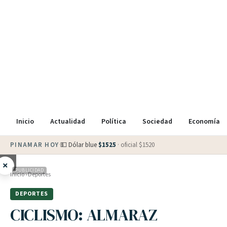
Inicio
Actualidad
Política
Sociedad
Economía
PINAMAR HOY
·
💵 Dólar blue
$
1525
· oficial $
1520
×
PUBLICIDAD
Inicio
›
Deportes
DEPORTES
CICLISMO: ALMARAZ