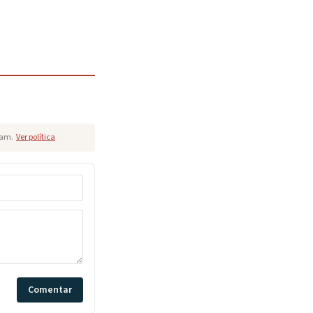
pam.
Ver política
Comentar