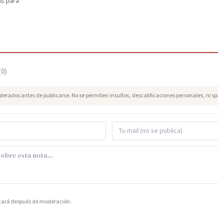
as para
(
0
)
erados antes de publicarse. No se permiten insultos, descalificaciones personales, ni s
icará después de moderación.