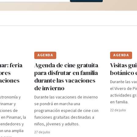
AGENDA
AGENDA
r: feria
Agenda de cine gratuita
Visitas gui
ores
para disfrutar en familia
botánico 
caciones
durante las vacaciones
Durante las va
de invierno
el Vivero de P
actividades gr
stronomía y
Durante las vacaciones de invierno
en familia.
Pinamar y
se pondrá en marcha una
aciones de
programación especial de cine con
22 de julio
 en Pinamar, la
funciones gratuitas destinadas a
prendedores y
niños, jóvenes y adultos.
on una amplia
27 de julio