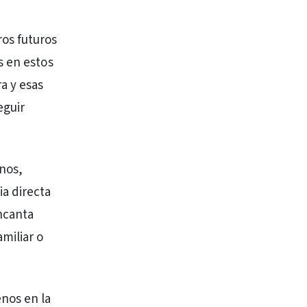
os futuros
s en estos
a y esas
eguir
nos,
a directa
encanta
miliar o
nos en la