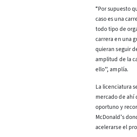
“Por supuesto q
caso es una carr
todo tipo de or
carrera en una g
quieran seguir 
amplitud de la c
ello”, amplía.
La licenciatura 
mercado de ahí q
oportuno y recor
McDonald’s dond
acelerarse el pr