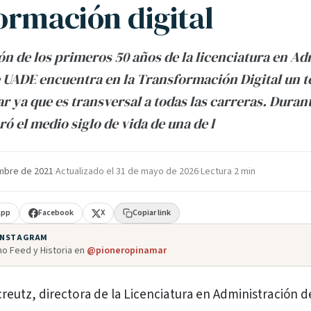
ormación digital
ón de los primeros 50 años de la licenciatura en A
UADE encuentra en la Transformación Digital un t
r ya que es transversal a todas las carreras. Duran
 el medio siglo de vida de una de l
mbre de 2021
·
Actualizado el
31 de mayo de 2026
·
Lectura 2 min
App
Facebook
X
Copiar link
 INSTAGRAM
o Feed y Historia en
@pioneropinamar
creutz, directora de la Licenciatura en Administración d