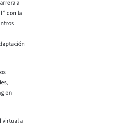
arrera a
l” con la
entros
adaptación
cos
ies,
ng en
 virtual a