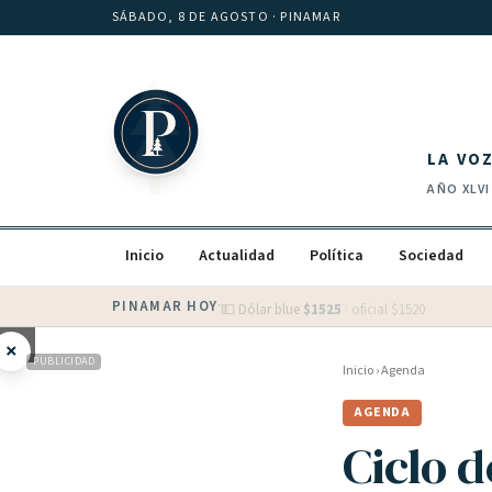
Saltar al contenido
SÁBADO, 8 DE AGOSTO
· PINAMAR
LA VO
AÑO
XLVI
Inicio
Actualidad
Política
Sociedad
PINAMAR HOY
·
💵 Dólar blue
$
1525
· oficial $
1520
×
PUBLICIDAD
Inicio
›
Agenda
AGENDA
Ciclo 