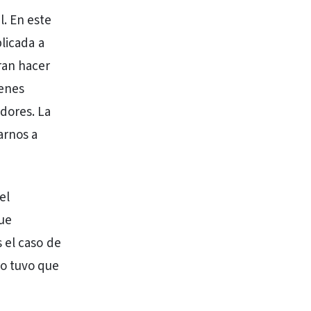
. En este
licada a
ran hacer
ienes
dores. La
arnos a
el
que
 el caso de
o tuvo que