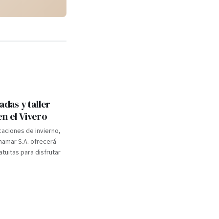
adas y taller
en el Vivero
caciones de invierno,
inamar S.A. ofrecerá
atuitas para disfrutar