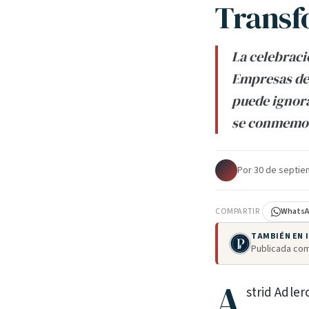
Transf
La celebraci
Empresas de 
puede ignora
se conmemoró
Por
·
30 de septie
COMPARTIR
Whats
TAMBIÉN EN
Publicada com
A
strid Adler