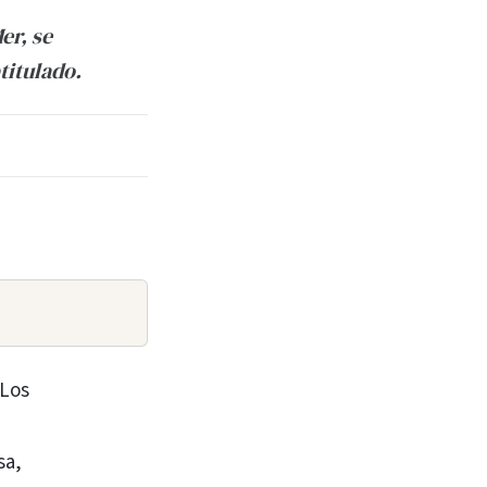
er, se
titulado.
 Los
sa,