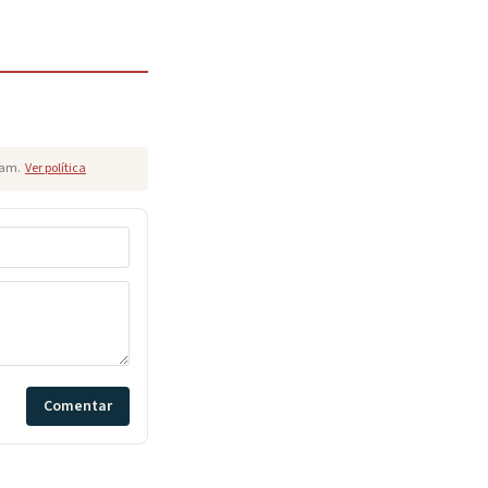
pam.
Ver política
Comentar