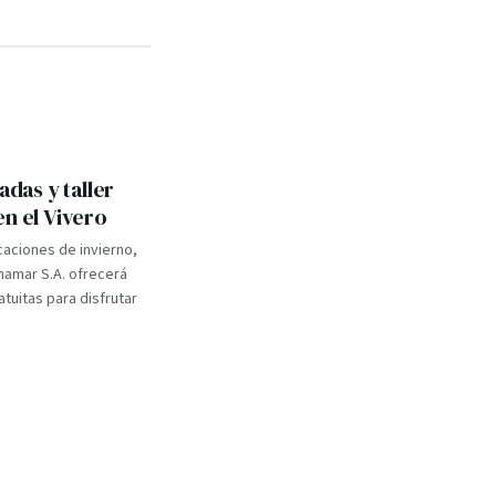
adas y taller
en el Vivero
caciones de invierno,
inamar S.A. ofrecerá
atuitas para disfrutar