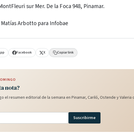
MontFleuri sur Mer. De la Foca 948, Pinamar.
 Matías Arbotto para Infobae
App
Facebook
X
Copiar link
 DOMINGO
ta nota?
o el resumen editorial de la semana en Pinamar, Cariló, Ostende y Valeria d
Suscribirme