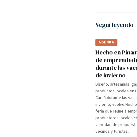
Seguí leyendo
AGENDA
Hecho en Pinama
de emprended
durante las va
de invierno
Diseño, artesanías, ga
productos locales en 
Cariló durante las vac
invierno, vuelve Hecho
feria que reúne a em
productores locales c
variedad de propuest
vecinos y turistas.