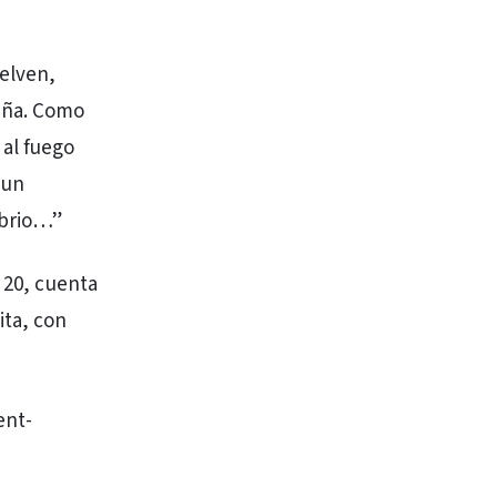
uelven,
taña. Como
al fuego
 un
ibrio…”
 20, cuenta
ita, con
ent-