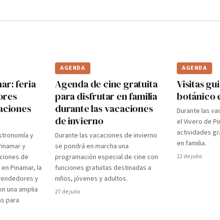
AGENDA
AGENDA
r: feria
Agenda de cine gratuita
Visitas gui
ores
para disfrutar en familia
botánico 
caciones
durante las vacaciones
Durante las va
de invierno
el Vivero de P
actividades gr
stronomía y
Durante las vacaciones de invierno
en familia.
Pinamar y
se pondrá en marcha una
aciones de
programación especial de cine con
22 de julio
 en Pinamar, la
funciones gratuitas destinadas a
prendedores y
niños, jóvenes y adultos.
on una amplia
27 de julio
as para