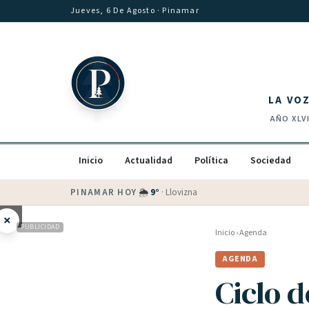
Saltar al contenido
Jueves, 6 De Agosto
· Pinamar
LA VO
AÑO
XLV
Inicio
Actualidad
Política
Sociedad
PINAMAR HOY
·
💵 Dólar blue
$
1530
· oficial $
1520
×
PUBLICIDAD
Inicio
›
Agenda
AGENDA
Ciclo d