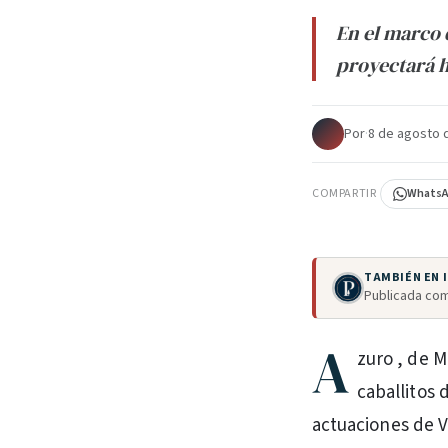
En el marco d
proyectará ho
Por
·
8 de agosto 
COMPARTIR
Whats
TAMBIÉN EN
Publicada com
A
zuro , de M
caballitos 
actuaciones de V