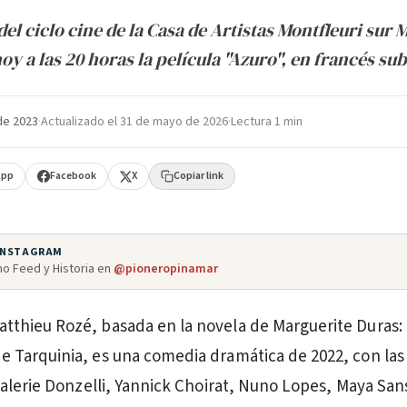
el ciclo cine de la Casa de Artistas Montfleuri sur M
y a las 20 horas la película "Azuro", en francés sub
de 2023
·
Actualizado el
31 de mayo de 2026
·
Lectura 1 min
App
Facebook
X
Copiar link
 INSTAGRAM
o Feed y Historia en
@pioneropinamar
atthieu Rozé, basada en la novela de Marguerite Duras:
de Tarquinia, es una comedia dramática de 2022, con las
alerie Donzelli, Yannick Choirat, Nuno Lopes, Maya San