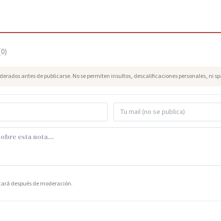
(
0
)
erados antes de publicarse. No se permiten insultos, descalificaciones personales, ni s
icará después de moderación.