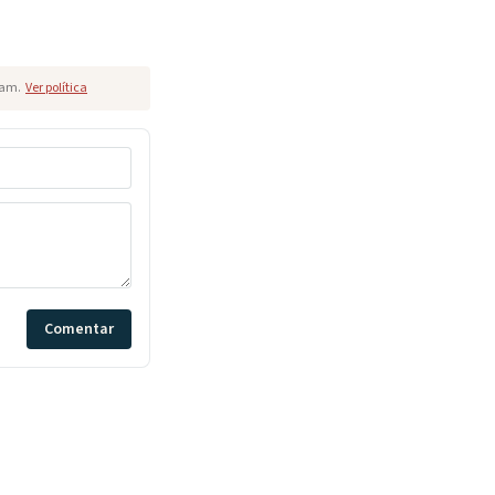
pam.
Ver política
Comentar