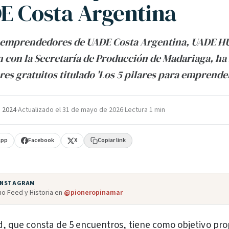
E Costa Argentina
e emprendedores de UADE Costa Argentina, UADE H
 con la Secretaría de Producción de Madariaga, ha 
eres gratuitos titulado 'Los 5 pilares para emprender
e 2024
·
Actualizado el
31 de mayo de 2026
·
Lectura 1 min
App
Facebook
X
Copiar link
 INSTAGRAM
o Feed y Historia en
@pioneropinamar
ad, que consta de 5 encuentros, tiene como objetivo pr