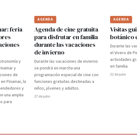
AGENDA
AGENDA
r: feria
Agenda de cine gratuita
Visitas gui
ores
para disfrutar en familia
botánico 
caciones
durante las vacaciones
Durante las va
de invierno
el Vivero de P
actividades gr
stronomía y
Durante las vacaciones de invierno
en familia.
Pinamar y
se pondrá en marcha una
aciones de
programación especial de cine con
22 de julio
 en Pinamar, la
funciones gratuitas destinadas a
prendedores y
niños, jóvenes y adultos.
on una amplia
27 de julio
as para