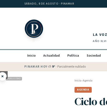
Saltar al contenido
SÁBADO, 8 DE AGOSTO
· PINAMAR
LA VO
AÑO
XLVI
Inicio
Actualidad
Política
Sociedad
PINAMAR HOY
·
💵 Dólar blue
$
1525
· oficial $
1520
×
PUBLICIDAD
Inicio
›
Agenda
AGENDA
Ciclo 