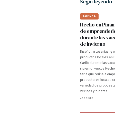
Seguí leyendo
AGENDA
Hecho en Pinama
de emprended
durante las va
de invierno
Diseño, artesanías, ga
productos locales en 
Cariló durante las vac
invierno, vuelve Hecho
feria que reúne a em
productores locales c
variedad de propuest
vecinos y turistas.
27 de julio