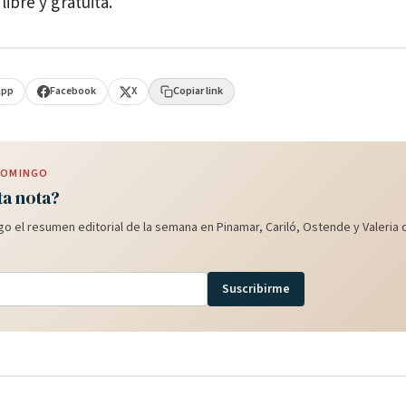
libre y gratuita.
App
Facebook
X
Copiar link
 DOMINGO
ta nota?
o el resumen editorial de la semana en Pinamar, Cariló, Ostende y Valeria d
Suscribirme