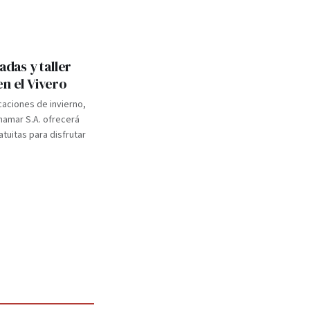
adas y taller
en el Vivero
caciones de invierno,
inamar S.A. ofrecerá
atuitas para disfrutar