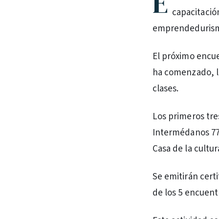
E
capacitació
emprendeduris
El próximo encue
ha comenzado, lo
clases.
Los primeros tre
Intermédanos 776
Casa de la cultu
Se emitirán certi
de los 5 encuent