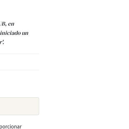
UB, en
iniciado un
'.
oporcionar