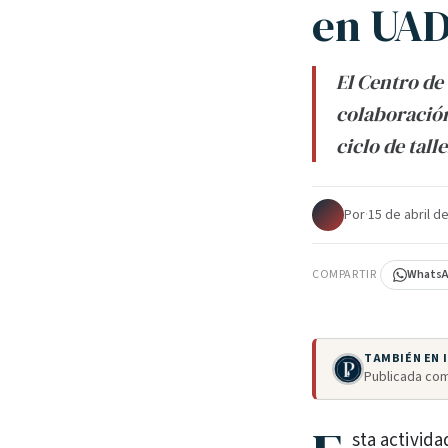
en UAD
El Centro d
colaboración
ciclo de tall
Por
·
15 de abril d
COMPARTIR
Whats
TAMBIÉN EN
Publicada com
sta activid