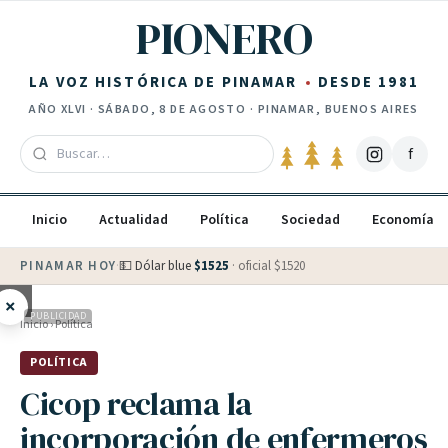
Saltar al contenido
PIONERO
LA VOZ HISTÓRICA DE PINAMAR
DESDE 1981
AÑO
XLVI
·
SÁBADO, 8 DE AGOSTO
· PINAMAR, BUENOS AIRES
f
Inicio
Actualidad
Política
Sociedad
Economía
PINAMAR HOY
·
💵 Dólar blue
$
1525
· oficial $
1520
×
PUBLICIDAD
Inicio
›
Política
POLÍTICA
Cicop reclama la
incorporación de enfermeros