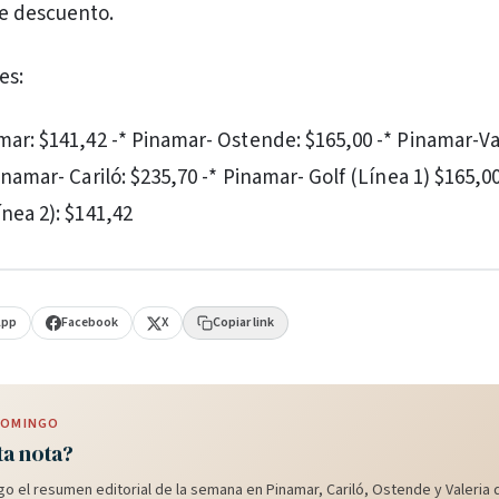
e descuento.
es:
mar: $141,42 -* Pinamar- Ostende: $165,00 -* Pinamar-Va
inamar- Cariló: $235,70 -* Pinamar- Golf (Línea 1) $165,00
nea 2): $141,42
App
Facebook
X
Copiar link
 DOMINGO
ta nota?
o el resumen editorial de la semana en Pinamar, Cariló, Ostende y Valeria d