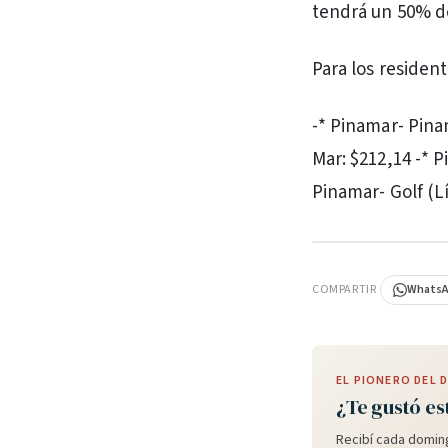
tendrá un 50% d
Para los resident
-* Pinamar- Pina
Mar: $212,14 -* P
Pinamar- Golf (Lí
PUBLICIDAD
COMPARTIR
Whats
EL PIONERO DEL
¿Te gustó es
Recibí cada doming