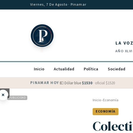
Saltar al contenido
Viernes, 7 De Agosto
· Pinamar
LA VO
AÑO
XLVI
Inicio
Actualidad
Política
Sociedad
PINAMAR HOY
·
💵 Dólar blue
$
1530
· oficial $
1520
×
PUBLICIDAD
Inicio
›
Economía
ECONOMÍA
Colect