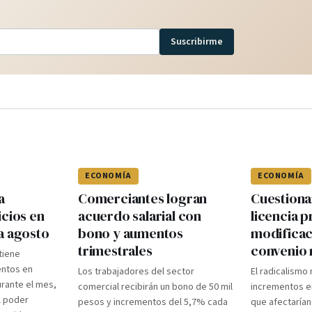
Suscribirme
ECONOMÍA
ECONOMÍA
a
Comerciantes logran
Cuestiona
icios en
acuerdo salarial con
licencia p
a agosto
bono y aumentos
modificac
trimestrales
convenio 
ntiene
ntos en
Los trabajadores del sector
El radicalismo
rante el mes,
comercial recibirán un bono de 50 mil
incrementos e
l poder
pesos y incrementos del 5,7% cada
que afectarían