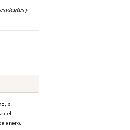
residentes y
mo, el
a del
de enero.