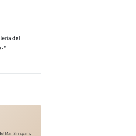
leria del
 -*
el Mar. Sin spam,