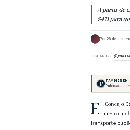
A partir de 
$471 para no
Por
·
28 de diciem
COMPARTIR
Whats
TAMBIÉN EN
Publicada com
E
l Concejo D
nuevo cuadr
transporte públi