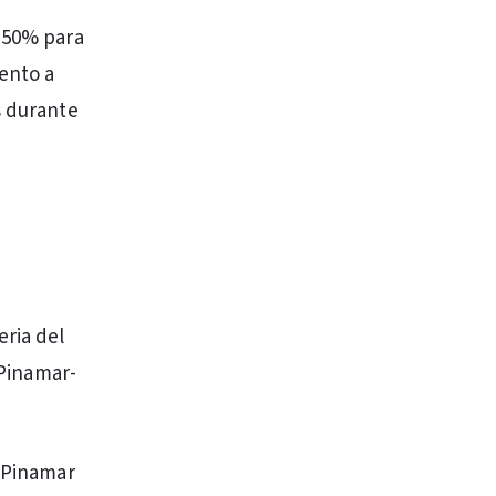
l 50% para
uento a
s durante
eria del
 Pinamar-
e Pinamar