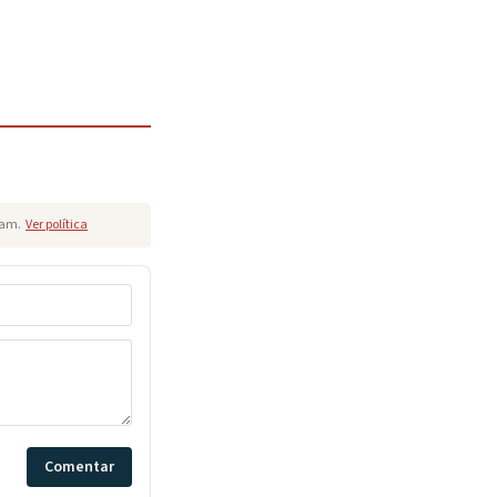
pam.
Ver política
Comentar