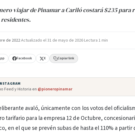
enero viajar de Pinamar a Cariló costará $235 para 
 residentes.
bre de 2022
·
Actualizado el
31 de mayo de 2026
·
Lectura 1 min
App
Facebook
X
Copiar link
 INSTAGRAM
o Feed y Historia en
@pioneropinamar
eliberante avaló, únicamente con los votos del oficialis
o tarifario para la empresa 12 de Octubre, concesionari
co, en el que se prevén subas de hasta el 110% a partir 