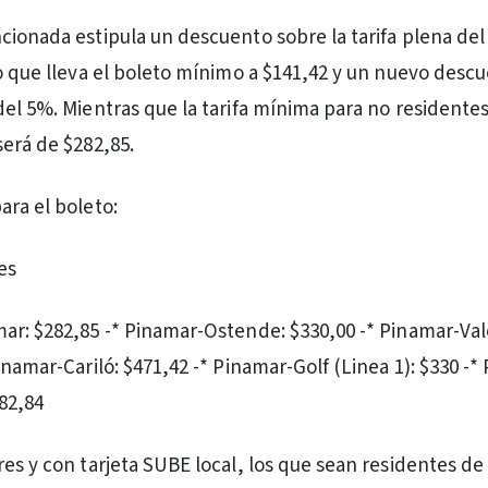
cionada estipula un descuento sobre la tarifa plena de
lo que lleva el boleto mínimo a $141,42 y un nuevo desc
del 5%. Mientras que la tarifa mínima para no residente
será de $282,85.
ara el boleto:
es
ar: $282,85 -* Pinamar-Ostende: $330,00 -* Pinamar-Val
inamar-Cariló: $471,42 -* Pinamar-Golf (Linea 1): $330 -*
282,84
res y con tarjeta SUBE local, los que sean residentes d