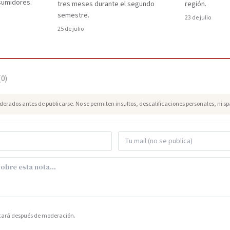
nsumidores.
tres meses durante el segundo
región.
semestre.
23 de julio
25 de julio
(
0
)
erados antes de publicarse. No se permiten insultos, descalificaciones personales, ni s
icará después de moderación.