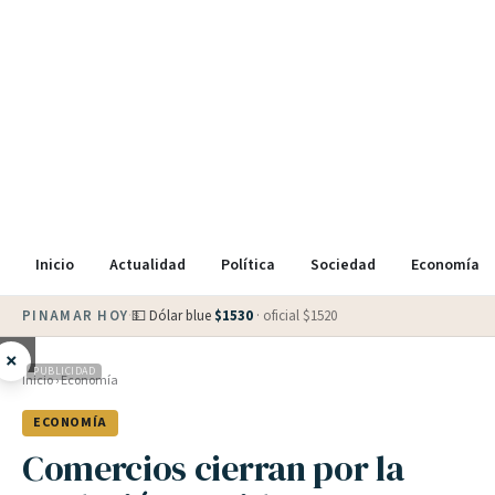
Inicio
Actualidad
Política
Sociedad
Economía
PINAMAR HOY
·
💵 Dólar blue
$
1530
· oficial $
1520
×
PUBLICIDAD
Inicio
›
Economía
ECONOMÍA
Comercios cierran por la