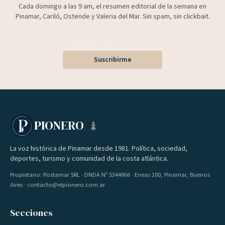
Cada domingo a las 9 am, el resumen editorial de la semana en
Pinamar, Cariló, Ostende y Valeria del Mar. Sin spam, sin clickbait.
Suscribirme
PIONERO
La voz histórica de Pinamar desde 1981. Política, sociedad,
deportes, turismo y comunidad de la costa atlántica.
Propietario: Postamar SRL · DNDA Nº 5344866 · Eneas 200, Pinamar, Buenos
Aires · contacto@elpionero.com.ar
Secciones