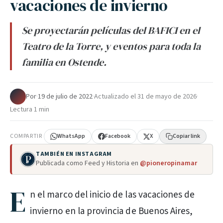
vacaciones de invierno
Se proyectarán películas del BAFICI en el
Teatro de la Torre, y eventos para toda la
familia en Ostende.
Por
·
19 de julio de 2022
·
Actualizado el
31 de mayo de 2026
·
Lectura 1 min
COMPARTIR
WhatsApp
Facebook
X
Copiar link
TAMBIÉN EN INSTAGRAM
Publicada como Feed y Historia en
@pioneropinamar
E
n el marco del inicio de las vacaciones de
invierno en la provincia de Buenos Aires,