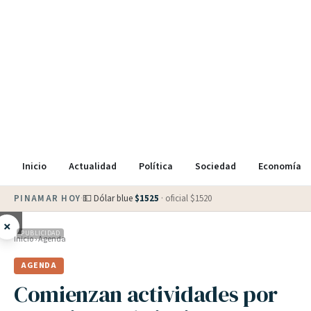
Inicio
Actualidad
Política
Sociedad
Economía
PINAMAR HOY
·
💵 Dólar blue
$
1525
· oficial $
1520
×
PUBLICIDAD
Inicio
›
Agenda
AGENDA
Comienzan actividades por