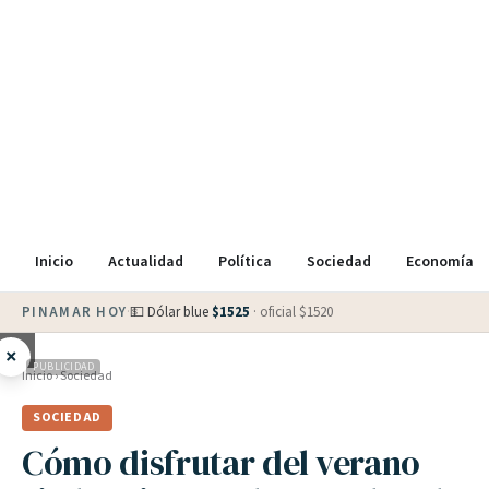
Inicio
Actualidad
Política
Sociedad
Economía
PINAMAR HOY
·
💵 Dólar blue
$
1525
· oficial $
1520
×
PUBLICIDAD
Inicio
›
Sociedad
SOCIEDAD
Cómo disfrutar del verano