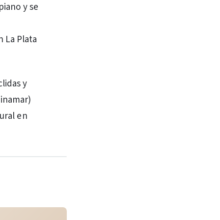
piano y se
n La Plata
lidas y
pinamar)
ural en