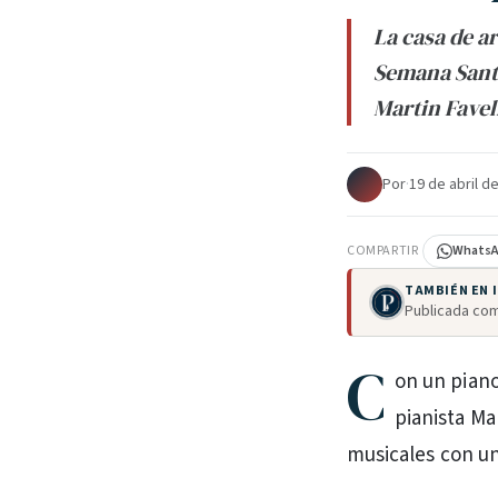
La casa de a
Semana Sant
Martin Faveli
Por
·
19 de abril d
COMPARTIR
Whats
TAMBIÉN EN
Publicada com
C
on un piano 
pianista Ma
musicales con un