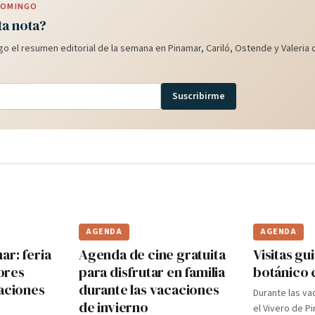
 DOMINGO
ta nota?
o el resumen editorial de la semana en Pinamar, Cariló, Ostende y Valeria d
Suscribirme
AGENDA
AGENDA
r: feria
Agenda de cine gratuita
Visitas gui
ores
para disfrutar en familia
botánico 
caciones
durante las vacaciones
Durante las va
de invierno
el Vivero de P