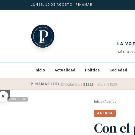
Saltar al contenido
LUNES, 10 DE AGOSTO
· PINAMAR
LA VO
AÑO
XLV
Inicio
Actualidad
Política
Sociedad
PINAMAR HOY
·
💵 Dólar blue
$
1525
· oficial $
1520
×
PUBLICIDAD
Inicio
›
Agenda
AGENDA
Con el