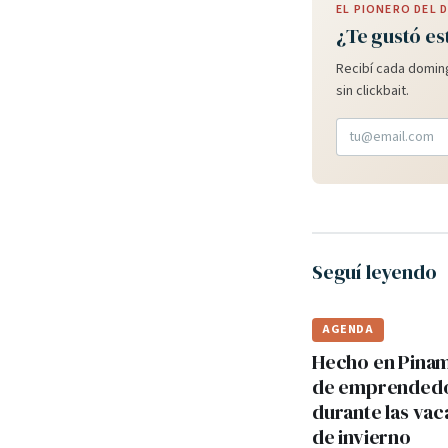
EL PIONERO DEL
¿Te gustó es
Recibí cada doming
sin clickbait.
Seguí leyendo
AGENDA
Hecho en Pinama
de emprended
durante las va
de invierno