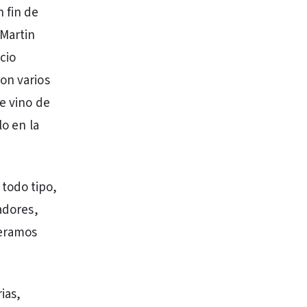
 fin de
“Martin
cio
on varios
ue vino de
lo en la
todo tipo,
adores,
neramos
ias,