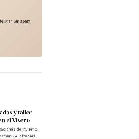
el Mar. Sin spam,
adas y taller
en el Vivero
caciones de invierno,
inamar S.A. ofrecerá