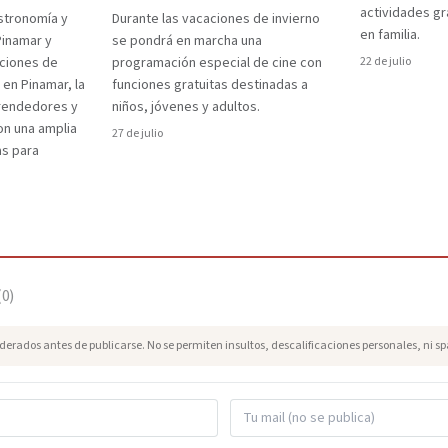
actividades gr
stronomía y
Durante las vacaciones de invierno
en familia.
Pinamar y
se pondrá en marcha una
aciones de
programación especial de cine con
22 de julio
 en Pinamar, la
funciones gratuitas destinadas a
prendedores y
niños, jóvenes y adultos.
on una amplia
27 de julio
as para
(
0
)
erados antes de publicarse. No se permiten insultos, descalificaciones personales, ni s