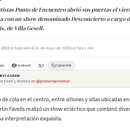
rtistas Punto de Encuentro abrió sus puertas el vie
a con un show denominado Desconcierto a cargo de
s, de Villa Gesell.
e 2022
·
Actualizado el
31 de mayo de 2026
·
Lectura 1 min
App
Facebook
X
Copiar link
 INSTAGRAM
o Feed y Historia en
@pioneropinamar
de cola en el centro, entre sillones y sillas ubicadas en 
rtin Favelis realizó un show ecléctico que combinó diver
a interpretación exquisita.