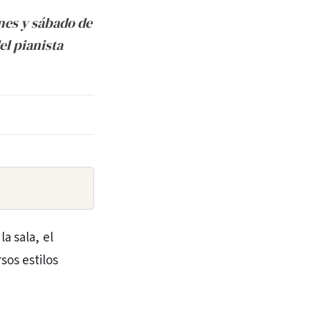
rnes y sábado de
l pianista
la sala, el
sos estilos