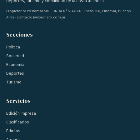
deportes, turismo y comunidad de la costa atlántica.
Propietario: Postamar SRL · DNDA Nº 5344866 · Eneas 200, Pinamar, Buenos
Aires · contacto@elpionero.com.ar
Secciones
Política
Sociedad
Economía
Deportes
Turismo
Servicios
Edición impresa
Clasificados
Edictos
Agenda