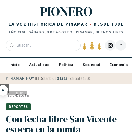
Saltar al contenido
PIONERO
LA VOZ HISTÓRICA DE PINAMAR
DESDE 1981
AÑO
XLVI
·
SÁBADO, 8 DE AGOSTO
· PINAMAR, BUENOS AIRES
f
Inicio
Actualidad
Política
Sociedad
Economía
PINAMAR HOY
·
💵 Dólar blue
$
1525
· oficial $
1520
×
PUBLICIDAD
Inicio
›
Deportes
DEPORTES
Con fecha libre San Vicente
espera en la punta