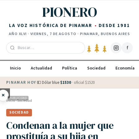
Saltar al contenido
PIONERO
LA VOZ HISTÓRICA DE PINAMAR
DESDE 1981
AÑO
XLVI
·
VIERNES, 7 DE AGOSTO
· PINAMAR, BUENOS AIRES
f
Inicio
Actualidad
Política
Sociedad
Economía
PINAMAR HOY
·
💵 Dólar blue
$
1530
· oficial $
1520
×
PUBLICIDAD
Inicio
›
Sociedad
SOCIEDAD
Condenan a la mujer que
prostituía a su hija en