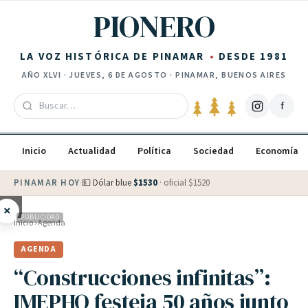
Saltar al contenido
PIONERO
LA VOZ HISTÓRICA DE PINAMAR
DESDE 1981
AÑO
XLVI
·
JUEVES, 6 DE AGOSTO
· PINAMAR, BUENOS AIRES
f
Inicio
Actualidad
Política
Sociedad
Economía
PINAMAR HOY
·
💵 Dólar blue
$
1530
· oficial $
1520
×
PUBLICIDAD
Inicio
›
Agenda
AGENDA
“Construcciones infinitas”:
IMEPHO festeja 50 años junto