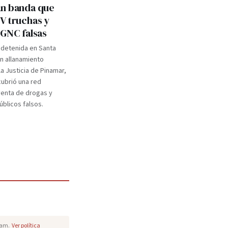
n banda que
V truchas y
 GNC falsas
 detenida en Santa
un allanamiento
a Justicia de Pinamar,
ubrió una red
venta de drogas y
blicos falsos.
pam.
Ver política