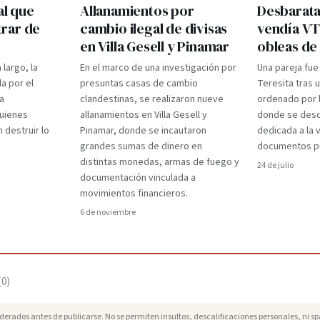
al que
Allanamientos por
Desbarata
rar de
cambio ilegal de divisas
vendía VT
en Villa Gesell y Pinamar
obleas de
largo, la
En el marco de una investigación por
Una pareja fue
a por el
presuntas casas de cambio
Teresita tras 
a
clandestinas, se realizaron nueve
ordenado por l
quienes
allanamientos en Villa Gesell y
donde se desc
 destruir lo
Pinamar, donde se incautaron
dedicada a la 
grandes sumas de dinero en
documentos pú
distintas monedas, armas de fuego y
24 de julio
documentación vinculada a
movimientos financieros.
6 de noviembre
(
0
)
erados antes de publicarse. No se permiten insultos, descalificaciones personales, ni s