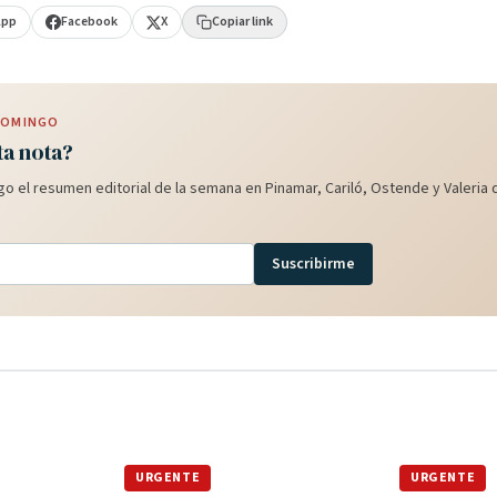
App
Facebook
X
Copiar link
 DOMINGO
ta nota?
o el resumen editorial de la semana en Pinamar, Cariló, Ostende y Valeria d
Suscribirme
URGENTE
URGENTE