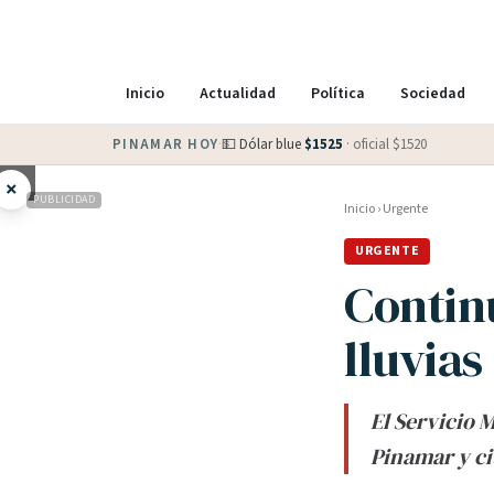
Inicio
Actualidad
Política
Sociedad
PINAMAR HOY
·
💵 Dólar blue
$
1525
· oficial $
1520
×
PUBLICIDAD
Inicio
›
Urgente
URGENTE
Continu
lluvias
El Servicio 
Pinamar y ci