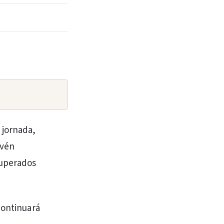
 jornada,
evén
superados
continuará