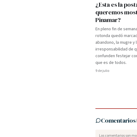
¿Esta es la post
queremos most
Pinamar?
En pleno fin de semana 
rotonda quedó marcad
abandono, la mugre y l
irresponsabilidad de 
confunden festejar con
que es de todos.
9 de julio
Comentarios
Los comentarios son mod