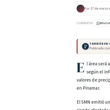
Por
·
27 de marzo 
COMPARTIR
Whats
TAMBIÉN EN
Publicada com
E
l área será 
según el in
valores de prec
en Pinamar.
El SMN emitió un