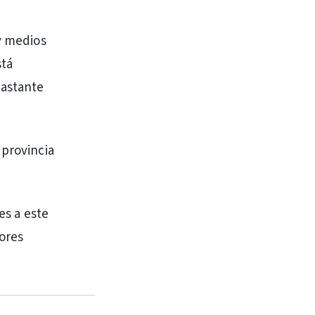
 y medios
stá
bastante
 provincia
es a este
ores