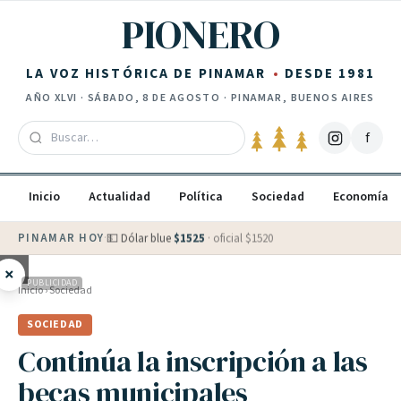
Saltar al contenido
PIONERO
LA VOZ HISTÓRICA DE PINAMAR
DESDE 1981
AÑO
XLVI
·
SÁBADO, 8 DE AGOSTO
· PINAMAR, BUENOS AIRES
f
Inicio
Actualidad
Política
Sociedad
Economía
PINAMAR HOY
·
💵 Dólar blue
$
1525
· oficial $
1520
×
PUBLICIDAD
Inicio
›
Sociedad
SOCIEDAD
Continúa la inscripción a las
becas municipales