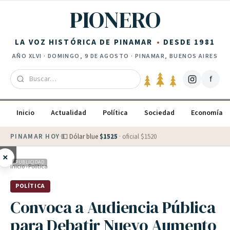
Saltar al contenido
PIONERO
LA VOZ HISTÓRICA DE PINAMAR
DESDE 1981
AÑO
XLVI
·
DOMINGO, 9 DE AGOSTO
· PINAMAR, BUENOS AIRES
f
Inicio
Actualidad
Política
Sociedad
Economía
PINAMAR HOY
·
💵 Dólar blue
$
1525
· oficial $
1520
×
PUBLICIDAD
Inicio
›
Política
POLÍTICA
Convoca a Audiencia Pública
para Debatir Nuevo Aumento