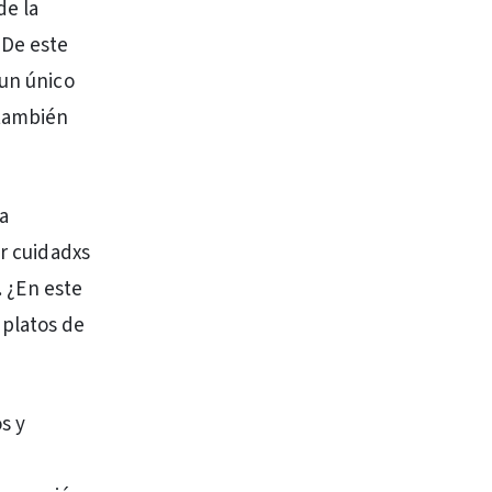
de la
 De este
 un único
 también
a
er cuidadxs
. ¿En este
 platos de
s y