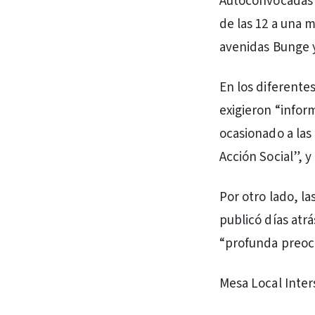
Autoconvocadas 
de las 12 a una m
avenidas Bunge y
En los diferente
exigieron “infor
ocasionado a las
Acción Social”, 
Por otro lado, l
publicó días atr
“profunda preocu
Mesa Local Inter