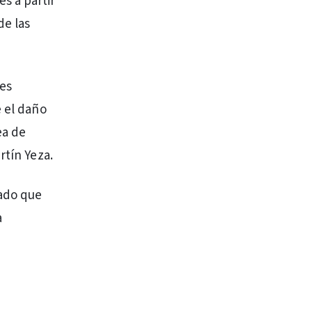
s a partir
de las
nes
e el daño
ea de
rtín Yeza.
cado que
a