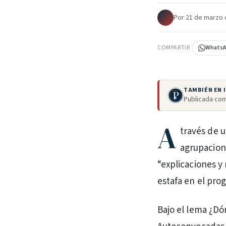
Por
·
21 de marzo 
COMPARTIR
Whats
TAMBIÉN EN
Publicada com
A
través de u
agrupacion
“explicaciones y 
estafa en el prog
Bajo el lema ¿Dó