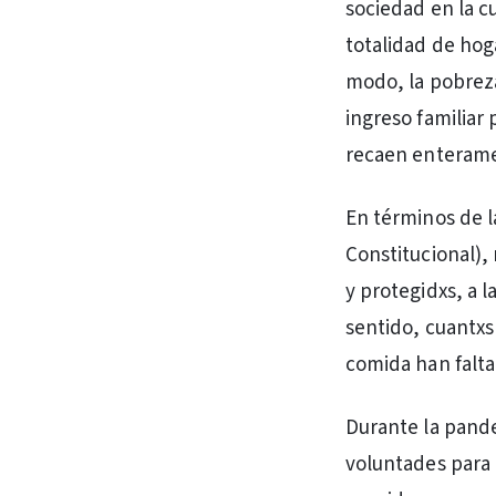
sociedad en la c
totalidad de ho
modo, la pobreza
ingreso familia
recaen enterame
En términos de l
Constitucional),
y protegidxs, a l
sentido, cuantxs
comida han falt
Durante la pande
voluntades para a