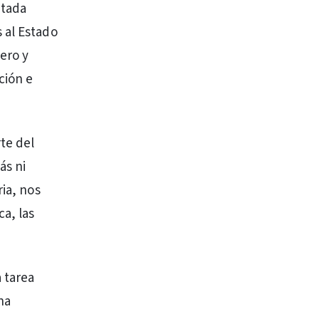
ntada
 al Estado
ero y
ción e
te del
ás ni
ria, nos
a, las
 tarea
na