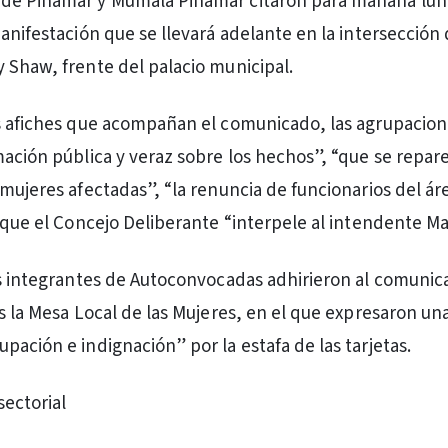
de Pinamar y Mumalá Pinamar citaron para mañana lune
anifestación que se llevará adelante en la intersección 
 Shaw, frente del palacio municipal.
s afiches que acompañan el comunicado, las agrupacio
mación pública y veraz sobre los hechos”, “que se repar
 mujeres afectadas”, “la renuncia de funcionarios del ár
y que el Concejo Deliberante “interpele al intendente Ma
as integrantes de Autoconvocadas adhirieron al comuni
ás la Mesa Local de las Mujeres, en el que expresaron un
pación e indignación” por la estafa de las tarjetas.
sectorial