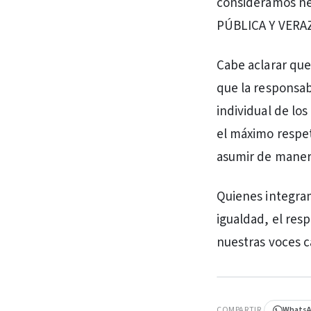
consideramos nec
PÚBLICA Y VERAZ
Cabe aclarar que
que la responsabi
individual de lo
el máximo respeto
asumir de manera
Quienes integra
igualdad, el resp
nuestras voces c
PUBLICIDAD
COMPARTIR
Whats