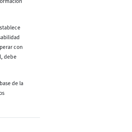
formación
establece
sabilidad
operar con
l, debe
base de la
os