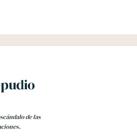
epudio
scándalo de las
aciones.