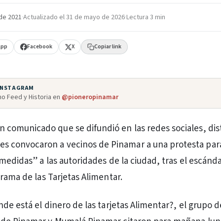
de 2021
·
Actualizado el
31 de mayo de 2026
·
Lectura 3 min
App
Facebook
X
Copiar link
 INSTAGRAM
o Feed y Historia en
@pioneropinamar
n comunicado que se difundió en las redes sociales, dis
es convocaron a vecinos de Pinamar a una protesta para
medidas” a las autoridades de la ciudad, tras el escánda
rama de las Tarjetas Alimentar.
nde está el dinero de las tarjetas Alimentar?, el grupo 