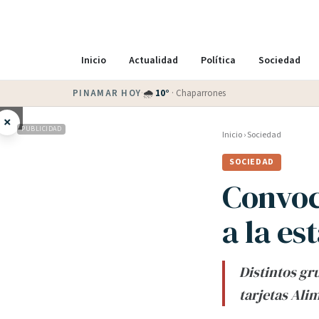
Inicio
Actualidad
Política
Sociedad
PINAMAR HOY
·
🌧
10
°
·
Chaparrones
×
PUBLICIDAD
Inicio
›
Sociedad
SOCIEDAD
Convoc
a la es
Distintos gr
tarjetas Ali