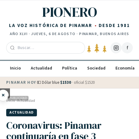
Saltar al contenido
PIONERO
LA VOZ HISTÓRICA DE PINAMAR
DESDE 1981
AÑO
XLVI
·
JUEVES, 6 DE AGOSTO
· PINAMAR, BUENOS AIRES
f
Inicio
Actualidad
Política
Sociedad
Economía
PINAMAR HOY
·
💵 Dólar blue
$
1530
· oficial $
1520
×
PUBLICIDAD
Inicio
›
Actualidad
ACTUALIDAD
Coronavirus: Pinamar
continuaría en fase 3