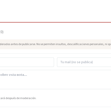
(
0
)
erados antes de publicarse. No se permiten insultos, descalificaciones personales, ni s
icará después de moderación.