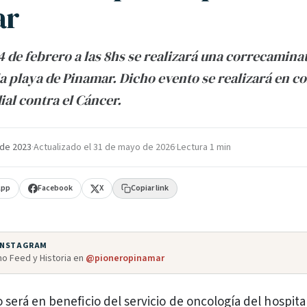
ar
4 de febrero a las 8hs se realizará una correcamina
a playa de Pinamar. Dicho evento se realizará en
ial contra el Cáncer.
 de 2023
·
Actualizado el
31 de mayo de 2026
·
Lectura 1 min
App
Facebook
X
Copiar link
 INSTAGRAM
o Feed y Historia en
@pioneropinamar
será en beneficio del servicio de oncología del hospita