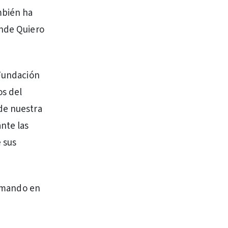
mbién ha
onde Quiero
 Fundación
os del
de nuestra
nte las
e sus
tomando en