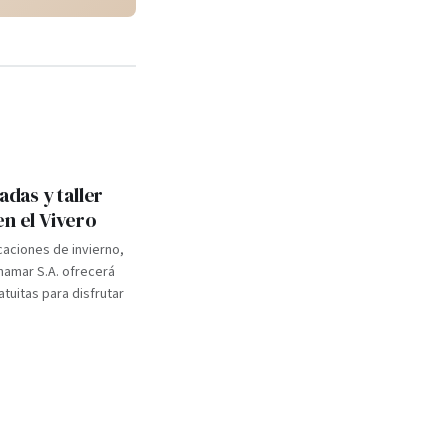
adas y taller
en el Vivero
caciones de invierno,
inamar S.A. ofrecerá
atuitas para disfrutar