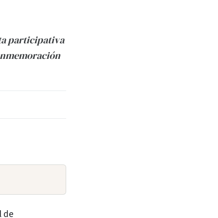
ta participativa
 conmemoración
l de