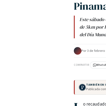
Pinam
Este sábado 
de 5km por l
del Día Mund
Por
·
3 de febrero
COMPARTIR
Whats
TAMBIÉN EN
Publicada com
o recaudado 