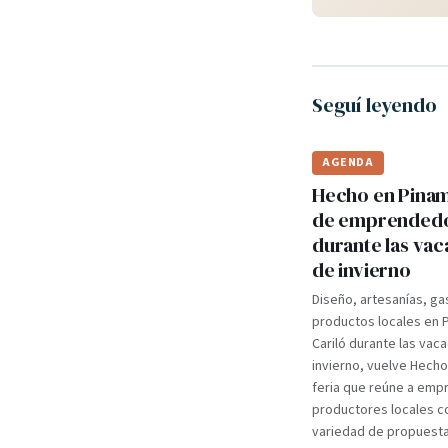
Seguí leyendo
AGENDA
Hecho en Pinama
de emprended
durante las va
de invierno
Diseño, artesanías, ga
productos locales en 
Cariló durante las vac
invierno, vuelve Hecho
feria que reúne a em
productores locales c
variedad de propuest