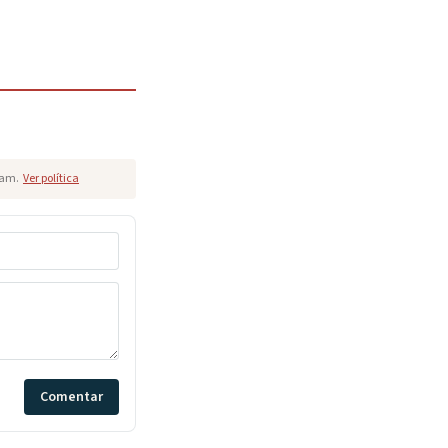
pam.
Ver política
Comentar