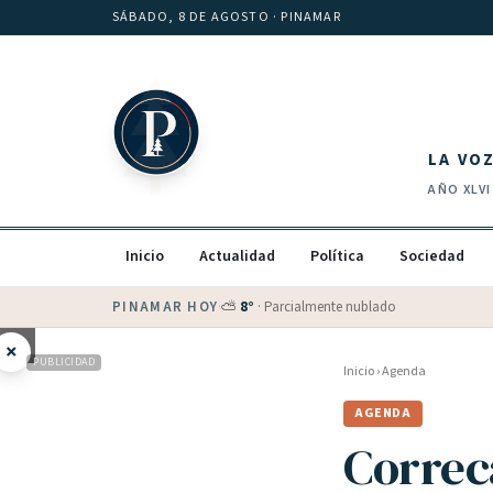
Saltar al contenido
SÁBADO, 8 DE AGOSTO
· PINAMAR
LA VO
AÑO
XLVI
Inicio
Actualidad
Política
Sociedad
PINAMAR HOY
·
💵 Dólar blue
$
1525
· oficial $
1520
×
PUBLICIDAD
Inicio
›
Agenda
AGENDA
Correc