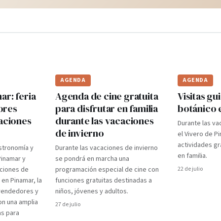
AGENDA
AGENDA
r: feria
Agenda de cine gratuita
Visitas gui
ores
para disfrutar en familia
botánico 
caciones
durante las vacaciones
Durante las va
de invierno
el Vivero de P
actividades gr
stronomía y
Durante las vacaciones de invierno
en familia.
Pinamar y
se pondrá en marcha una
aciones de
programación especial de cine con
22 de julio
 en Pinamar, la
funciones gratuitas destinadas a
prendedores y
niños, jóvenes y adultos.
on una amplia
27 de julio
as para