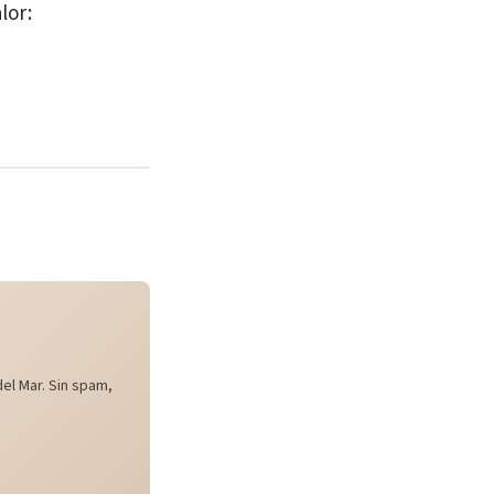
lor:
el Mar. Sin spam,