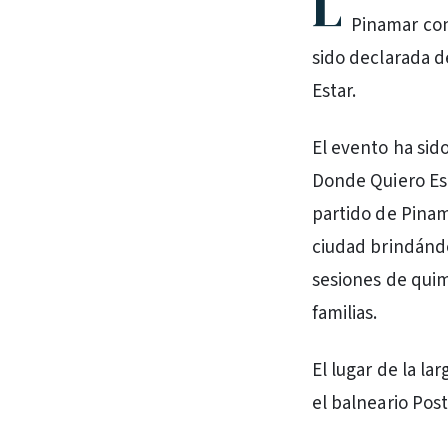
L
Pinamar con
sido declarada d
Estar.
El evento ha sid
Donde Quiero Est
partido de Pinam
ciudad brindánd
sesiones de quimi
familias.
El lugar de la la
el balneario Post