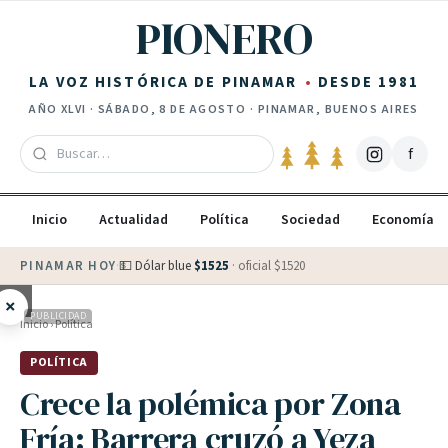
Saltar al contenido
PIONERO
LA VOZ HISTÓRICA DE PINAMAR
DESDE 1981
AÑO
XLVI
·
SÁBADO, 8 DE AGOSTO
· PINAMAR, BUENOS AIRES
f
Inicio
Actualidad
Política
Sociedad
Economía
PINAMAR HOY
·
💵 Dólar blue
$
1525
· oficial $
1520
×
PUBLICIDAD
Inicio
›
Política
POLÍTICA
Crece la polémica por Zona
Fría: Barrera cruzó a Yeza