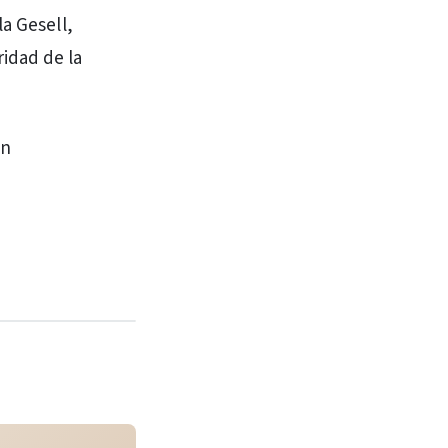
a Gesell,
idad de la
án