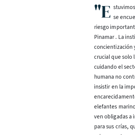
"E
stuvimos
se encue
riesgo important
Pinamar . La ins
concientización 
crucial que solo
cuidando el sect
humana no contr
insistir en la im
encarecidamente
elefantes marino
ven obligadas a 
para sus crías, 