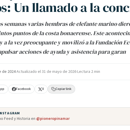
s: Un llamado a la conc
as semanas varias hembras de elefante marino diero
tintos puntos de la costa bonaerense. Este aconteci
y a la vez preocupante y movilizó a la Fundación E
pulsar acciones de ayuda y asistencia para garan
e de 2024
·
Actualizado el
31 de mayo de 2026
·
Lectura 2 min
App
Facebook
X
Copiar link
 INSTAGRAM
o Feed y Historia en
@pioneropinamar