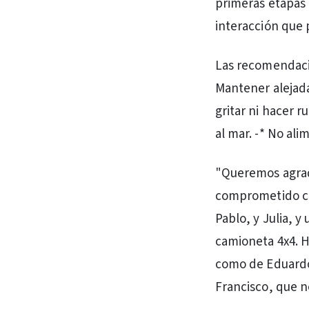
primeras etapas 
interacción que 
Las recomendaci
Mantener alejadas
gritar ni hacer r
al mar. -* No ali
"Queremos agrad
comprometido co
Pablo, y Julia, y
camioneta 4x4. H
como de Eduardo 
Francisco, que n