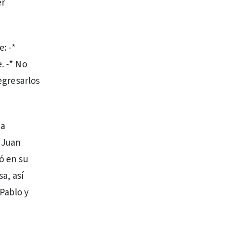
er
: -*
. -* No
regresarlos
ha
 Juan
ó en su
a, así
 Pablo y