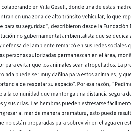
 colaborando en Villa Gesell, donde una de estas madres
ntran en una zona de alto tránsito vehicular, lo que re
e para su seguridad", describieron desde la Fundación 
titución no gubernamental ambientalista que se dedica a
y defensa del ambiente remarcó en sus redes sociales 
 las personas autorizadas permanezcan en el área, mon
or para evitar que los animales sean atropellados. La pr
olada puede ser muy dañina para estos animales, y q
portancia de respetar su espacio". Por esa razón, "Pedim
 a la comunidad que mantenga una distancia segura de
s y sus crías. Las hembras pueden estresarse fácilmente 
ingresar al mar de manera prematura, esto puede resulta
que no están preparadas para sobrevivir en el agua en es