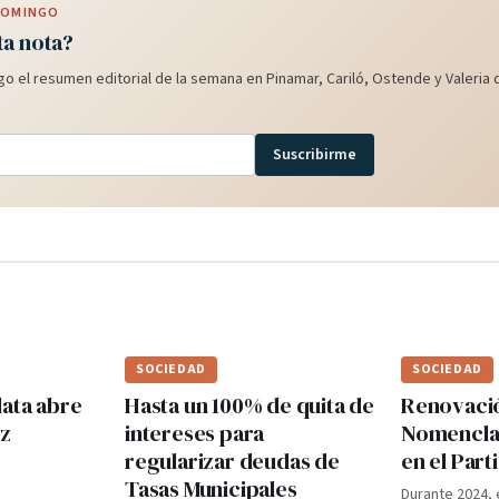
 DOMINGO
ta nota?
o el resumen editorial de la semana en Pinamar, Cariló, Ostende y Valeria d
Suscribirme
SOCIEDAD
SOCIEDAD
lata abre
Hasta un 100% de quita de
Renovaci
ez
intereses para
Nomenclad
regularizar deudas de
en el Par
Tasas Municipales
Durante 2024, 