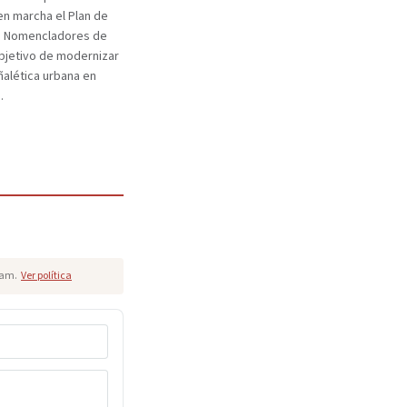
n marcha el Plan de
e Nomencladores de
objetivo de modernizar
eñalética urbana en
.
pam.
Ver política