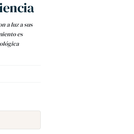
iencia
n a luz a sus
miento es
cológica