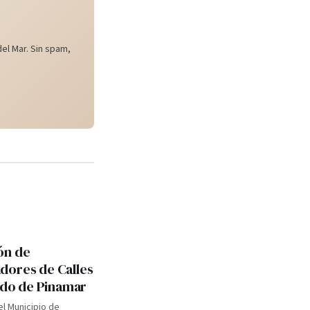
el Mar. Sin spam,
ón de
ores de Calles
tido de Pinamar
el Municipio de