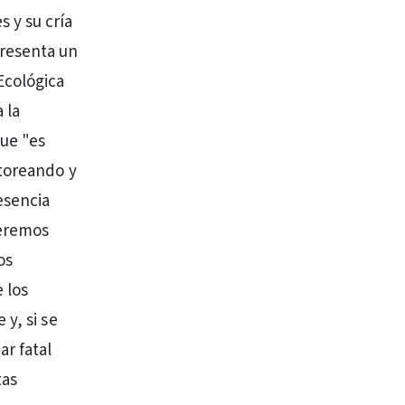
 y su cría
presenta un
Ecológica
 la
que "es
itoreando y
esencia
ueremos
os
 los
y, si se
r fatal
tas