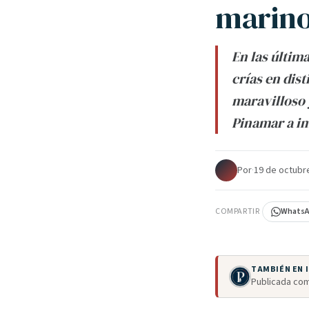
marino
En las últim
crías en dis
maravilloso 
Pinamar a im
Por
·
19 de octubr
COMPARTIR
Whats
TAMBIÉN EN
Publicada com