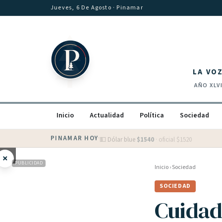
Saltar al contenido
Jueves, 6 De Agosto
· Pinamar
LA VO
AÑO
XLV
Inicio
Actualidad
Política
Sociedad
PINAMAR HOY
·
💵 Dólar blue
$
1540
· oficial $
1520
×
PUBLICIDAD
Inicio
›
Sociedad
SOCIEDAD
Cuidad