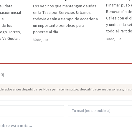
Pinamar puso e
el Plata
Los vecinos que mantengan deudas
Renovación d
ción inicial
en la Tasa por Servicios Urbanos
Calles con el 
s e
todavía están a tiempo de acceder a
y unificar la s
r de los
un importante beneficio para
todo el Partido
iego Torres,
ponerse al día
 Va Gustar.
30 de julio
30 de julio
(
0
)
erados antes de publicarse. No se permiten insultos, descalificaciones personales, ni s